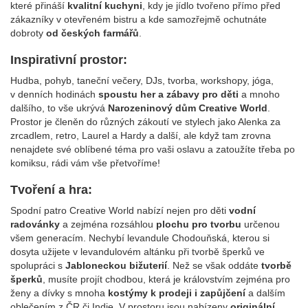
které přináší
kvalitní kuchyni
, kdy je jídlo tvořeno přímo před
zákazníky v otevřeném bistru a kde samozřejmě ochutnáte
dobroty
od českých farmářů
.
Inspirativní prostor:
Hudba, pohyb, taneční večery, DJs, tvorba, workshopy, jóga,
v denních hodinách
spoustu her a zábavy pro děti
a mnoho
dalšího, to vše ukrývá
Narozeninový dům Creative World
.
Prostor je členěn do různých zákoutí ve stylech jako Alenka za
zrcadlem, retro, Laurel a Hardy a další, ale když tam zrovna
nenajdete své oblíbené téma pro vaši oslavu a zatoužíte třeba po
komiksu, rádi vám vše přetvoříme!
Tvoření a hra:
Spodní patro Creative World nabízí nejen pro děti
vodní
radovánky
a zejména rozsáhlou
plochu pro tvorbu
určenou
všem generacím. Nechybí levandule Chodouňská, kterou si
dosyta užijete v levandulovém altánku při tvorbě šperků ve
spolupráci s
Jabloneckou bižuterií
. Než se však oddáte
tvorbě
šperků
, musíte projít chodbou, která je královstvím zejména pro
ženy a dívky s mnoha
kostýmy k prodeji i zapůjčení
a dalším
oblečením z ČR či Indie. V prostoru jsou nabízeny
originální