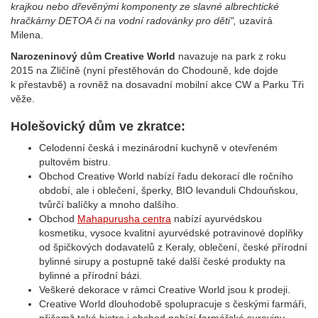
krajkou nebo dřevěnými komponenty ze slavné albrechtické
hračkárny DETOA či na vodní radovánky pro děti",
uzavírá
Milena.
Narozeninový dům Creative World
navazuje na park z roku
2015 na Zličíně (nyní přestěhován do Chodouně, kde dojde
k přestavbě) a rovněž na dosavadní mobilní akce CW a Parku Tři
věže.
Holešovický dům ve zkratce:
Celodenní česká i mezinárodní kuchyně v otevřeném
pultovém bistru.
Obchod Creative World nabízí řadu dekorací dle ročního
období, ale i oblečení, šperky, BIO levanduli Chdouňskou,
tvůrčí balíčky a mnoho dalšího.
Obchod
Mahapurusha centra
nabízí ayurvédskou
kosmetiku, vysoce kvalitní ayurvédské potravinové doplňky
od špičkových dodavatelů z Keraly, oblečení, české přírodní
bylinné sirupy a postupně také další české produkty na
bylinné a přírodní bázi.
Veškeré dekorace v rámci Creative World jsou k prodeji.
Creative World dlouhodobě spolupracuje s českými farmáři,