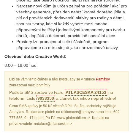
přičemž také bistro i obchod nabízí farmářské suroviny.
Narozeninový dům je určen zejména pro pořádání akcí pro
všechny generace, přes den nabízí kromě dobrého jídla a
pití od prověřených dodavatelů aktivity pro rodiny s dětmi,
spoustu tvorby, kde si každý vybere mezi mnoha
připravenými balíčky i jednotlivými komponenty pro tvorbu
dárků, doplňků a dekorací, pravidelně speciální akce.
Prostory lze pronajmout celé i částečně, program
připravujeme na míru stejně jako narozeninové oslavy.
Otevírací doba Creative World:
8.00 – 19.00 hod.
Líbí se vám tento článek a rádi byste, aby se v rubrice
Památky
zobrazoval mezi prvními?
Pošlete SMS zprávu ve tvaru
ATLASCESKA 24153
na
telefonní číslo
9033350
a článek tak nikdo nepřehlédne!
Cena SMS zprávy je 50 Kč včetně DPH. Službu technicky zajišťuje
Airtoy a.s. Reklamace plateb na reklamace@airtoy.cz nebo lince 602
777 555, 9 - 17 hodin, Po-Pá, www.platmobilem.cz. Kontakt na
provozovatele: redakce@atlasceska.cz