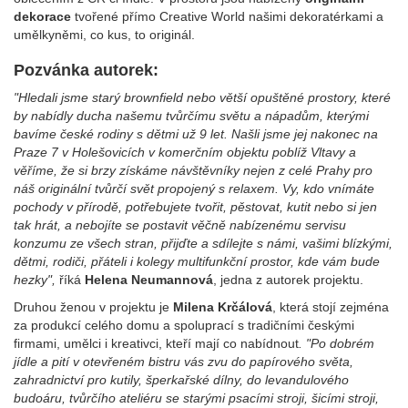
dekorace
tvořené přímo Creative World našimi dekoratérkami a
umělkyněmi, co kus, to originál.
Pozvánka autorek:
"Hledali jsme starý brownfield nebo větší opuštěné prostory, které
by nabídly ducha našemu tvůrčímu světu a nápadům, kterými
bavíme české rodiny s dětmi už 9 let. Našli jsme jej nakonec na
Praze 7 v Holešovicích v komerčním objektu poblíž Vltavy a
věříme, že si brzy získáme návštěvníky nejen z celé Prahy pro
náš originální tvůrčí svět propojený s relaxem. Vy, kdo vnímáte
pochody v přírodě, potřebujete tvořit, pěstovat, kutit nebo si jen
tak hrát, a nebojíte se postavit věčně nabízenému servisu
konzumu ze všech stran, přijďte a sdílejte s námi, vašimi blízkými,
dětmi, rodiči, přáteli i kolegy multifunkční prostor, kde vám bude
hezky",
říká
Helena Neumannová
, jedna z autorek projektu.
Druhou ženou v projektu je
Milena Krčálová
, která stojí zejména
za produkcí celého domu a spoluprací s tradičními českými
firmami, umělci i kreativci, kteří mají co nabídnout
. "Po dobrém
jídle a pití v otevřeném bistru vás zvu do papírového světa,
zahradnictví pro kutily, šperkařské dílny, do levandulového
budoáru, tvůrčího ateliéru se starými psacími stroji, šicími stroji,