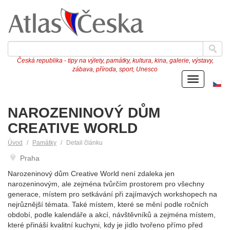
Česká republika - tipy na výlety, památky, kultura, kina, galerie, výstavy,
zábava, příroda, sport, Unesco
Menu
Če
ve
NAROZENINOVÝ DŮM
CREATIVE WORLD
Úvod
Památky
Detail článku
Praha
Narozeninový dům Creative World není zdaleka jen
narozeninovým, ale zejména tvůrčím prostorem pro všechny
generace, místem pro setkávání při zajímavých workshopech na
nejrůznější témata. Také místem, které se mění podle ročních
období, podle kalendáře a akcí, návštěvníků a zejména místem,
které přináší kvalitní kuchyni, kdy je jídlo tvořeno přímo před