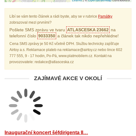
Líbí se vám tento článek a rádi byste, aby se v rubrice
Památky
zobrazoval mezi prvními?
Pošlete SMS zprávu ve tvaru
ATLASCESKA 23662
na
telefonní číslo
9033350
a článek tak nikdo nepřehlédne!
Cena SMS zprávy je 50 Kč včetně DPH. Službu technicky zajišťuje
Airtoy a.s. Reklamace plateb na reklamace@airtoy.cz nebo lince 602
777 555, 9 - 17 hodin, Po-Pá, www.platmobilem.cz. Kontakt na
provozovatele: redakce@atlasceska.cz
ZAJÍMAVÉ AKCE V OKOLÍ
Inaugurační koncert šéfdirigenta II…