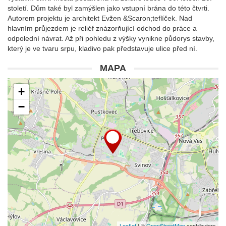
století. Dům také byl zamýšlen jako vstupní brána do této čtvrti.
Autorem projektu je architekt Evžen &Scaron;teflíček. Nad
hlavním průjezdem je reliéf znázorňující odchod do práce a
odpolední návrat. Až při pohledu z výšky vynikne půdorys stavby,
který je ve tvaru srpu, kladivo pak představuje ulice před ní.
MAPA
+
−
Leaflet
| ©
OpenStreetMap
contributors