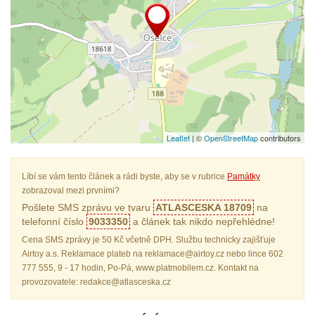
Leaflet
| ©
OpenStreetMap
contributors
Líbí se vám tento článek a rádi byste, aby se v rubrice
Památky
zobrazoval mezi prvními?
Pošlete SMS zprávu ve tvaru
ATLASCESKA 18709
na
telefonní číslo
9033350
a článek tak nikdo nepřehlédne!
Cena SMS zprávy je 50 Kč včetně DPH. Službu technicky zajišťuje
Airtoy a.s. Reklamace plateb na reklamace@airtoy.cz nebo lince 602
777 555, 9 - 17 hodin, Po-Pá, www.platmobilem.cz. Kontakt na
provozovatele: redakce@atlasceska.cz