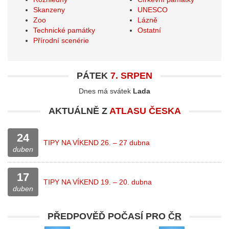
Skanzeny
UNESCO
Zoo
Lázně
Technické památky
Ostatní
Přírodní scenérie
PÁTEK
7. SRPEN
Dnes má svátek
Lada
AKTUÁLNĚ Z
ATLASU ČESKA
24
TIPY NA VÍKEND 26. – 27 dubna
duben
17
TIPY NA VÍKEND 19. – 20. dubna
duben
PŘEDPOVĚĎ POČASÍ PRO
ČR