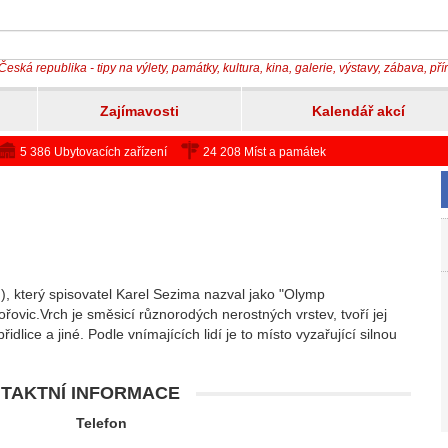
Česká republika - tipy na výlety, památky, kultura, kina, galerie, výstavy, zábava, př
Zajímavosti
Kalendář akcí
5 386 Ubytovacích zařízení
24 208 Míst a památek
 který spisovatel Karel Sezima nazval jako "Olymp
ovic.Vrch je směsicí různorodých nerostných vrstev, tvoří jej
dlice a jiné. Podle vnímajících lidí je to místo vyzařující silnou
TAKTNÍ INFORMACE
Telefon