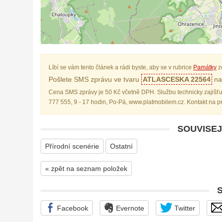
Líbí se vám tento článek a rádi byste, aby se v rubrice
Památky
z
Pošlete SMS zprávu ve tvaru
ATLASCESKA 22564
na 
Cena SMS zprávy je 50 Kč včetně DPH. Službu technicky zajišťu
777 555, 9 - 17 hodin, Po-Pá, www.platmobilem.cz. Kontakt na 
SOUVISEJ
Přírodní scenérie
Ostatní
« zpět na seznam položek
Facebook
Evernote
Twitter