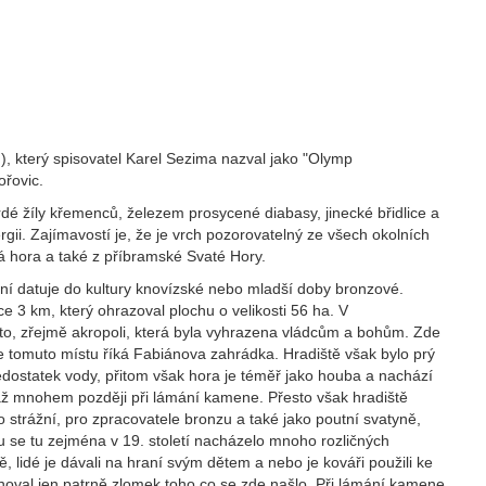
 který spisovatel Karel Sezima nazval jako "Olymp
ořovic.
vrdé žíly křemenců, železem prosycené diabasy, jinecké břidlice a
nergii. Zajímavostí je, že je vrch pozorovatelný ze všech okolních
ká hora a také z příbramské Svaté Hory.
ní datuje do kultury knovízské nebo mladší doby bronzové.
 3 km, který ohrazoval plochu o velikosti 56 ha. V
o, zřejmě akropoli, která byla vyhrazena vládcům a bohům. Zde
e tomuto místu říká Fabiánova zahrádka. Hradiště však bylo prý
dostatek vody, přitom však hora je téměř jako houba a nachází
 až mnohem později při lámání kamene. Přesto však hradiště
to strážní, pro zpracovatele bronzu a také jako poutní svatyně,
 se tu zejména v 19. století nacházelo mnoho rozličných
, lidé je dávali na hraní svým dětem a nebo je kováři použili ke
hoval jen patrně zlomek toho co se zde našlo. Při lámání kamene