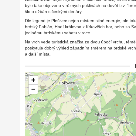
bylo také objeveno v různých puklinách na devět tzv. "bro
šlo o džbán s českými denáry.
Dle legend je Plešivec nejen místem silné energie, ale ta
brdský Fabián, Hadí královna z Krkavčích hor, nebo za Svat
jedinému brdskému sabatu v roce.
Na vrch vede turistická značka ze dvou úbočí vrchu, tém
poskytuje dobrý výhled západním směrem na brdské vrcho
a další místa.
+
−