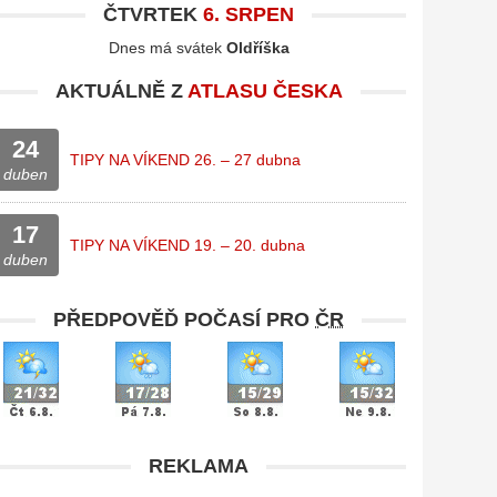
ČTVRTEK
6. SRPEN
Dnes má svátek
Oldříška
AKTUÁLNĚ Z
ATLASU ČESKA
24
TIPY NA VÍKEND 26. – 27 dubna
duben
17
TIPY NA VÍKEND 19. – 20. dubna
duben
PŘEDPOVĚĎ POČASÍ PRO
ČR
REKLAMA