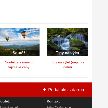
Soutěž
Tipy na výlet
Soutěžte s námi o
Tipy na výlet (nejen) s
zajímavé ceny!
dětmi
Přidat akci zdarma
Soutěž
Kontakt
ktuální soutěž
Atlas Česka, s.r.o.