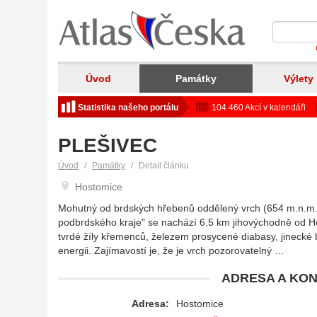
Úvod
Památky
Výlety
Statistika našeho portálu
104 460 Akcí v kalendáři
PLEŠIVEC
Úvod
Památky
Detail článku
Hostomice
Mohutný od brdských hřebenů oddělený vrch (654 m.n.m.),
podbrdského kraje" se nachází 6,5 km jihovýchodně od Hoř
tvrdé žíly křemenců, železem prosycené diabasy, jinecké bři
energii. Zajímavostí je, že je vrch pozorovatelný …
ADRESA A KON
Adresa:
Hostomice