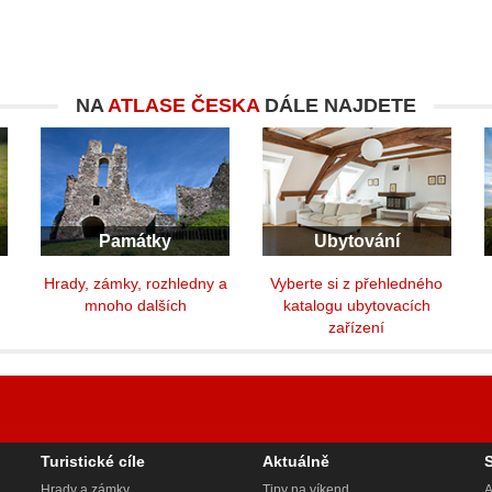
NA
ATLASE ČESKA
DÁLE NAJDETE
Památky
Ubytování
y
Hrady, zámky, rozhledny a
Vyberte si z přehledného
mnoho dalších
katalogu ubytovacích
zařízení
Turistické cíle
Aktuálně
Hrady a zámky
Tipy na víkend
A