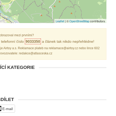
Leaflet
| ©
OpenStreetMap
contributors
obrazoval mezi prvními?
telefonní číslo
9033350
a článek tak nikdo nepřehlédne!
je Airtoy a.s. Reklamace plateb na reklamace@airtoy.cz nebo lince 602
provozovatele: redakce@atlasceska.cz
ÍCÍ KATEGORIE
SDÍLET
E-mail