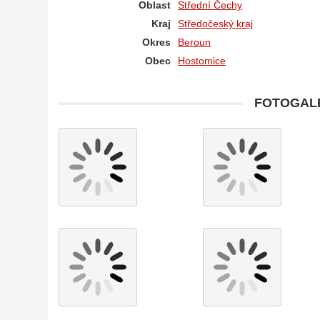
Oblast
Střední Čechy
Kraj
Středočeský kraj
Okres
Beroun
Obec
Hostomice
FOTOGALE