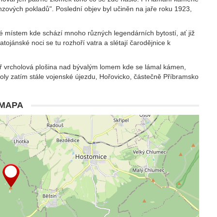
nzových pokladů". Poslední objev byl učiněn na jaře roku 1923,
ké místem kde schází mnoho různých legendárních bytostí, ať již
ojánské noci se tu rozhoří vatra a slétají čarodějnice k
ěř vrcholová plošina nad bývalým lomem kde se lámal kámen,
ly zatím stále vojenské újezdu, Hořovicko, částečně Příbramsko
MAPA