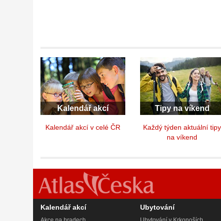
Kalendář akcí
Tipy na víkend
Kalendář akcí v celé ČR
Každý týden aktuální tip
na víkend
Kalendář akcí
Ubytování
Akce na hradech
Ubytování v Krkonoších