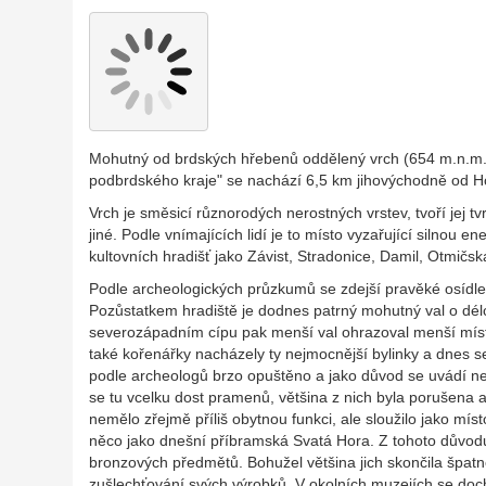
Mohutný od brdských hřebenů oddělený vrch (654 m.n.m.),
podbrdského kraje" se nachází 6,5 km jihovýchodně od H
Vrch je směsicí různorodých nerostných vrstev, tvoří jej t
jiné. Podle vnímajících lidí je to místo vyzařující silnou e
kultovních hradišť jako Závist, Stradonice, Damil, Otmičs
Podle archeologických průzkumů se zdejší pravěké osídle
Pozůstatkem hradiště je dodnes patrný mohutný val o délce
severozápadním cípu pak menší val ohrazoval menší míst
také kořenářky nacházely ty nejmocnější bylinky a dnes s
podle archeologů brzo opuštěno a jako důvod se uvádí ne
se tu vcelku dost pramenů, většina z nich byla porušena
nemělo zřejmě příliš obytnou funkci, ale sloužilo jako mís
něco jako dnešní příbramská Svatá Hora. Z tohoto důvodu
bronzových předmětů. Bohužel většina jich skončila špatně
zušlechťování svých výrobků. V okolních muzejích se doc