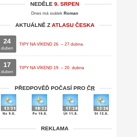
NEDĚLE
9. SRPEN
Dnes má svátek
Roman
AKTUÁLNĚ Z
ATLASU ČESKA
24
TIPY NA VÍKEND 26. – 27 dubna
duben
17
TIPY NA VÍKEND 19. – 20. dubna
duben
PŘEDPOVĚĎ POČASÍ PRO
ČR
REKLAMA