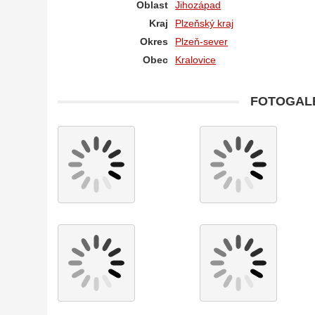
Oblast
Jihozápad
Kraj
Plzeňský kraj
Okres
Plzeň-sever
Obec
Kralovice
FOTOGALE