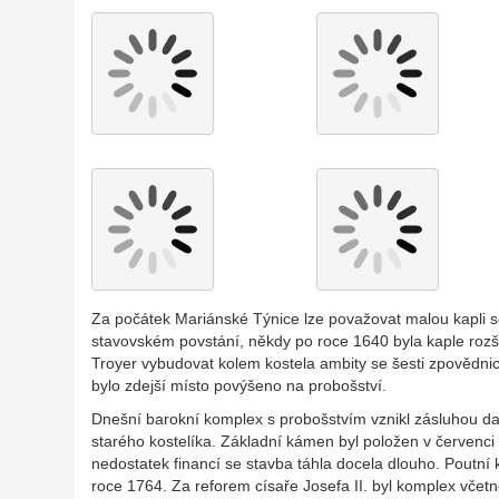
Za počátek Mariánské Týnice lze považovat malou kapli se
stavovském povstání, někdy po roce 1640 byla kaple rozš
Troyer vybudovat kolem kostela ambity se šesti zpovědn
bylo zdejší místo povýšeno na probošství.
Dnešní barokní komplex s probošstvím vznikl zásluhou da
starého kostelíka. Základní kámen byl položen v červenci r
nedostatek financí se stavba táhla docela dlouho. Poutní
roce 1764. Za reforem císaře Josefa II. byl komplex včet