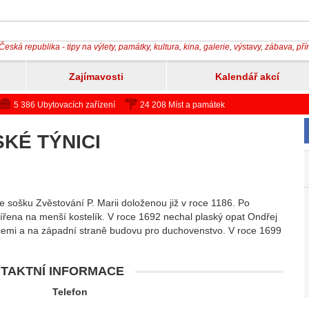
Česká republika - tipy na výlety, památky, kultura, kina, galerie, výstavy, zábava, př
Zajímavosti
Kalendář akcí
5 386 Ubytovacích zařízení
24 208 Míst a památek
KÉ TÝNICI
 sošku Zvěstování P. Marii doloženou již v roce 1186. Po
ířena na menší kostelík. V roce 1692 nechal plaský opat Ondřej
icemi a na západní straně budovu pro duchovenstvo. V roce 1699
TAKTNÍ INFORMACE
Telefon