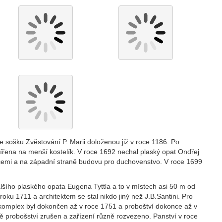
 sošku Zvěstování P. Marii doloženou již v roce 1186. Po
ířena na menší kostelík. V roce 1692 nechal plaský opat Ondřej
icemi a na západní straně budovu pro duchovenstvo. V roce 1699
lšího plaského opata Eugena Tyttla a to v místech asi 50 m od
oku 1711 a architektem se stal nikdo jiný než J.B.Santini. Pro
 komplex byl dokončen až v roce 1751 a proboštví dokonce až v
ně probošství zrušen a zařízení různě rozvezeno. Panství v roce