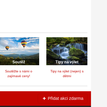
Soutěž
Tipy na výlet
Soutěžte s námi o
Tipy na výlet (nejen) s
zajímavé ceny!
dětmi
Přidat akci zdarma