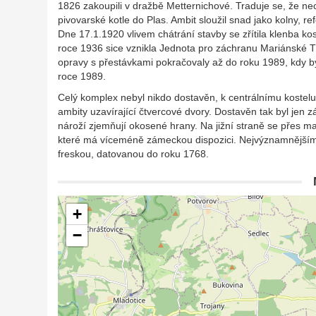
1826 zakoupili v dražbě Metternichové. Traduje se, že nec
pivovarské kotle do Plas. Ambit sloužil snad jako kolny, r
Dne 17.1.1920 vlivem chátrání stavby se zřítila klenba k
roce 1936 sice vznikla Jednota pro záchranu Mariánské Tý
opravy s přestávkami pokračovaly až do roku 1989, kdy byl
roce 1989.
Celý komplex nebyl nikdo dostavěn, k centrálnímu kostelu 
ambity uzavírající čtvercové dvory. Dostavěn tak byl jen 
nároží zjemňují okosené hrany. Na jižní straně se přes m
které má víceméně zámeckou dispozici. Nejvýznamnějším 
freskou, datovanou do roku 1768.
+
−