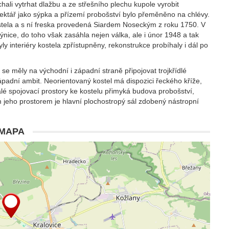
hali vytrhat dlažbu a ze střešního plechu kupole vyrobit
efektář jako sýpka a přízemí probošství bylo přeměněno na chlévy.
ostela a s ní freska provedená Siardem Noseckým z roku 1750. V
nice, do toho však zasáhla nejen válka, ale i únor 1948 a tak
y interiéry kostela zpřístupněny, rekonstrukce probíhaly i dál po
se měly na východní i západní straně připojovat trojkřídlé
západní ambit. Neorientovaný kostel má dispozici řeckého kříže,
alé spojovací prostory ke kostelu přimyká budova probošství,
jeho prostorem je hlavní plochostropý sál zdobený nástropní
MAPA