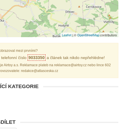
Leaflet
| ©
OpenStreetMap
contributors
obrazoval mezi prvními?
telefonní číslo
9033350
a článek tak nikdo nepřehlédne!
je Airtoy a.s. Reklamace plateb na reklamace@airtoy.cz nebo lince 602
provozovatele: redakce@atlasceska.cz
ÍCÍ KATEGORIE
SDÍLET