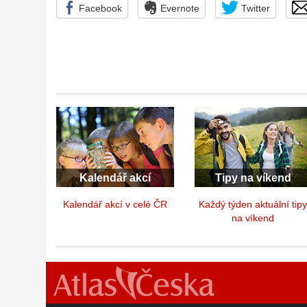
Facebook
Evernote
Twitter
Kalendář akcí
Tipy na víkend
Kalendář akcí v celé ČR
Každý týden aktuální tip
na víkend