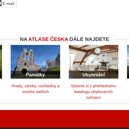
E-mail
NA
ATLASE ČESKA
DÁLE NAJDETE
Památky
Ubytování
y
Hrady, zámky, rozhledny a
Vyberte si z přehledného
mnoho dalších
katalogu ubytovacích
zařízení