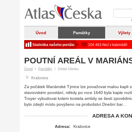
Úvod
Památky
Výlety
Statistika našeho portálu
104 463 Akcí v kalendáři
POUTNÍ AREÁL V MARIÁNS
Úvod
Památky
Detail článku
Kralovice
Za počátek Mariánské Týnice lze považovat malou kapli se
stavovském povstání, někdy po roce 1640 byla kaple rozš
Troyer vybudovat kolem kostela ambity se šesti zpovědn
bylo zdejší místo povýšeno na probošství.Dnešní bar…
ADRESA A KON
Adresa:
Kralovice