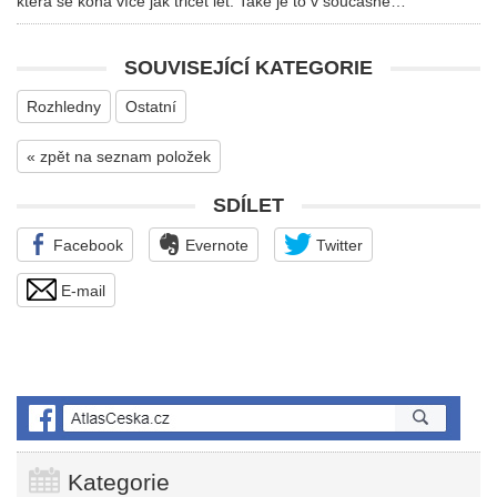
která se koná více jak třicet let. Také je to v současné…
SOUVISEJÍCÍ KATEGORIE
Rozhledny
Ostatní
« zpět na seznam položek
SDÍLET
Facebook
Evernote
Twitter
E-mail
Kategorie