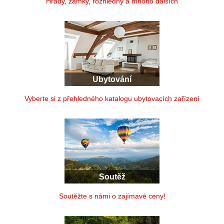
Hrady, zámky, rozhledny a mnoho dalších
Ubytování
Vyberte si z přehledného katalogu ubytovacích zařízení
Soutěž
Soutěžte s námi o zajímavé ceny!