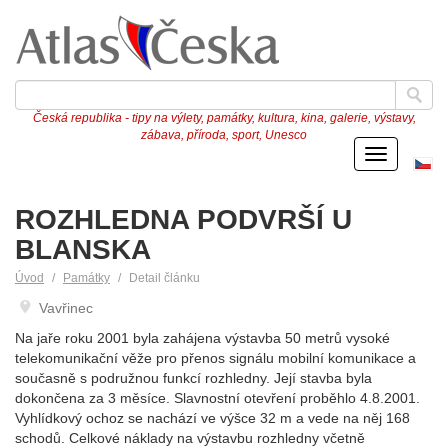
Česká republika - tipy na výlety, památky, kultura, kina, galerie, výstavy,
zábava, příroda, sport, Unesco
Menu
Če
ve
ROZHLEDNA PODVRŠÍ U
BLANSKA
Úvod
Památky
Detail článku
Vavřinec
Na jaře roku 2001 byla zahájena výstavba 50 metrů vysoké
telekomunikační věže pro přenos signálu mobilní komunikace a
současně s podružnou funkcí rozhledny. Její stavba byla
dokončena za 3 měsíce. Slavnostní otevření proběhlo 4.8.2001.
Vyhlídkový ochoz se nachází ve výšce 32 m a vede na něj 168
schodů. Celkové náklady na výstavbu rozhledny včetně