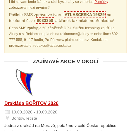
Líbí se vám tento článek a rádi byste, aby se v rubrice
Památky
zobrazoval mezi prvními?
Pošlete SMS zprávu ve tvaru
ATLASCESKA 19829
na
telefonní číslo
9033350
a článek tak nikdo nepřehlédne!
Cena SMS zprávy je 50 Kč včetně DPH. Službu technicky zajišťuje
Airtoy a.s. Reklamace plateb na reklamace@airtoy.cz nebo lince 602
777 555, 9 - 17 hodin, Po-Pá, www.platmobilem.cz. Kontakt na
provozovatele: redakce@atlasceska.cz
ZAJÍMAVÉ AKCE V OKOLÍ
Drakiáda BOŘITOV 2026
19.09.2026 - 19.09.2026
Bořitov, letiště
Jedna z drakiád na Moravě, potažmo v celé České republice,