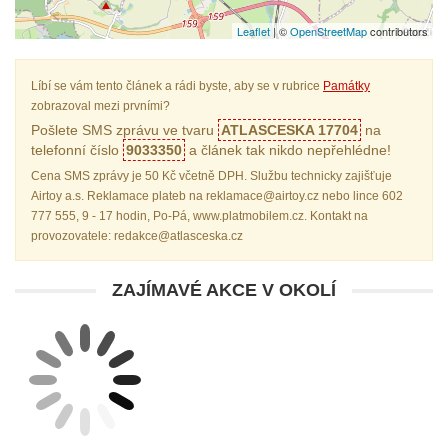
Leaflet
| ©
OpenStreetMap
contributors
Líbí se vám tento článek a rádi byste, aby se v rubrice
Památky
zobrazoval mezi prvními?
Pošlete SMS zprávu ve tvaru
ATLASCESKA 17704
na
telefonní číslo
9033350
a článek tak nikdo nepřehlédne!
Cena SMS zprávy je 50 Kč včetně DPH. Službu technicky zajišťuje
Airtoy a.s. Reklamace plateb na reklamace@airtoy.cz nebo lince 602
777 555, 9 - 17 hodin, Po-Pá, www.platmobilem.cz. Kontakt na
provozovatele: redakce@atlasceska.cz
ZAJÍMAVÉ AKCE V OKOLÍ