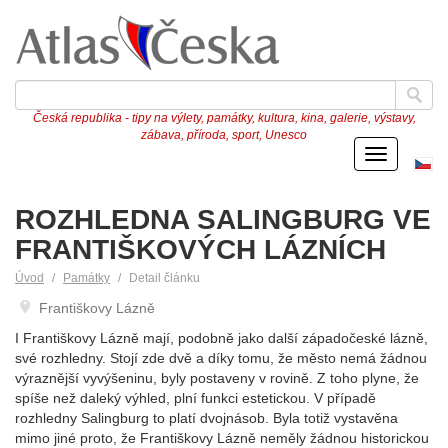
Česká republika - tipy na výlety, památky, kultura, kina, galerie, výstavy,
zábava, příroda, sport, Unesco
Menu
Če
ve
ROZHLEDNA SALINGBURG VE
FRANTIŠKOVÝCH LÁZNÍCH
Úvod
Památky
Detail článku
Františkovy Lázně
I Františkovy Lázně mají, podobně jako další západočeské lázně,
své rozhledny. Stojí zde dvě a díky tomu, že město nemá žádnou
výraznější vyvýšeninu, byly postaveny v rovině. Z toho plyne, že
spíše než daleký výhled, plní funkci estetickou. V případě
rozhledny Salingburg to platí dvojnásob. Byla totiž vystavěna
mimo jiné proto, že Františkovy Lázně neměly žádnou historickou