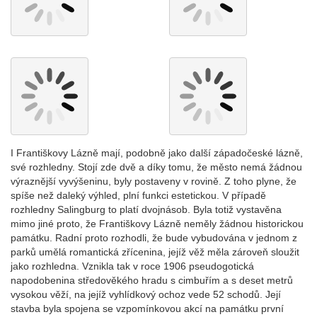
I Františkovy Lázně mají, podobně jako další západočeské lázně,
své rozhledny. Stojí zde dvě a díky tomu, že město nemá žádnou
výraznější vyvýšeninu, byly postaveny v rovině. Z toho plyne, že
spíše než daleký výhled, plní funkci estetickou. V případě
rozhledny Salingburg to platí dvojnásob. Byla totiž vystavěna
mimo jiné proto, že Františkovy Lázně neměly žádnou historickou
památku. Radní proto rozhodli, že bude vybudována v jednom z
parků umělá romantická zřícenina, jejíž věž měla zároveň sloužit
jako rozhledna. Vznikla tak v roce 1906 pseudogotická
napodobenina středověkého hradu s cimbuřím a s deset metrů
vysokou věží, na jejíž vyhlídkový ochoz vede 52 schodů. Její
stavba byla spojena se vzpomínkovou akcí na památku první