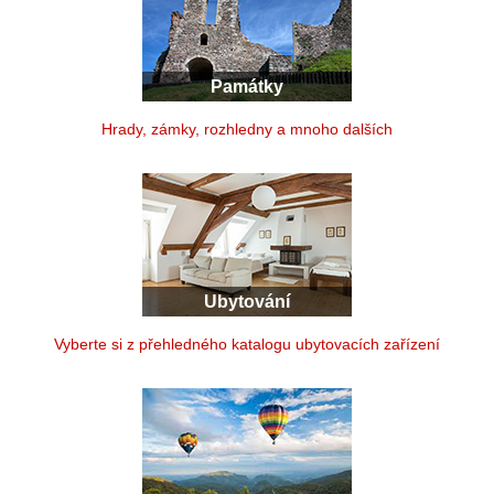
Památky
Hrady, zámky, rozhledny a mnoho dalších
Ubytování
Vyberte si z přehledného katalogu ubytovacích zařízení