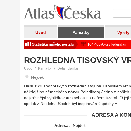
Úvod
Památky
Výlety
Statistika našeho portálu
104 460 Akcí v kalendáři
ROZHLEDNA TISOVSKÝ V
Úvod
Památky
Detail článku
Nejdek
Další z krušnohorských rozhleden stojí na Tisovském vrchu
někdejšího německého názvu Peindlberg.Jedna z našich n
nejkrásnější vyhlídkovou stavbou na našem území. O její
spolek z Nejdeku. Spolek byl inspirován úspěchy v…
ADRESA A KON
Adresa:
Nejdek