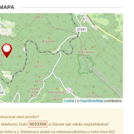
MAPA
Leaflet
| ©
OpenStreetMap
contributors
obrazoval mezi prvními?
telefonní číslo
9033350
a článek tak nikdo nepřehlédne!
je Airtoy a.s. Reklamace plateb na reklamace@airtoy.cz nebo lince 602