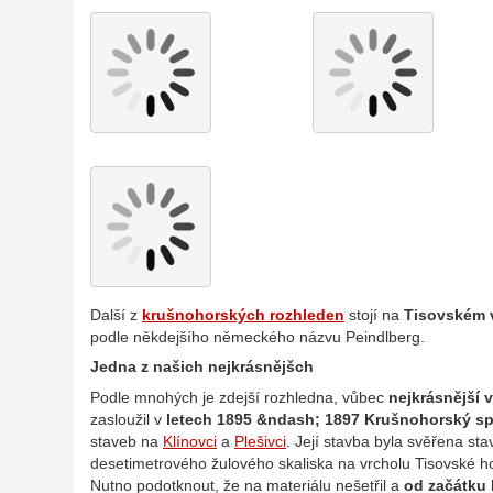
Další z
krušnohorských rozhleden
stojí na
Tisovském 
podle někdejšího německého názvu Peindlberg.
Jedna z našich nejkrásnějšch
Podle mnohých je zdejší rozhledna, vůbec
nejkrásnější
zasloužil v
letech 1895 &ndash; 1897 Krušnohorský sp
staveb na
Klínovci
a
Plešivci
. Její stavba byla svěřena sta
desetimetrového žulového skaliska na vrcholu Tisovské ho
Nutno podotknout, že na materiálu nešetřil a
od začátku 