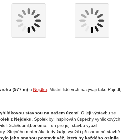
vrchu (977 m)
u
Nejdku
. Místní lidé vrch nazývají také Pajndl,
 vyhlídkovou stavbou na našem územ
í. O její výstavbu se
olek z Nejdeku
. Spolek byl inspirován úspěchy vyhlídkových
viteli Sch&ouml;berlemu. Ten pro její stavbu využil
ry. Stejného materiálu, tedy
žuly
, využil i při samotné stavbě.
bylo jeho snahou postavit věž, která by každého oslnila