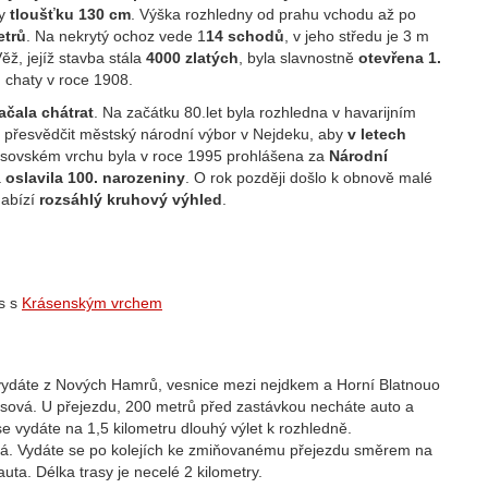
y
tloušťku 130 cm
. Výška rozhledny od prahu vchodu až po
etrů
. Na nekrytý ochoz vede 1
14 schodů
, v jeho středu je 3 m
ž, jejíž stavba stála
4000 zlatých
, byla slavnostně
otevřena 1.
tu chaty v roce 1908.
ačala chátrat
. Na začátku 80.let byla rozhledna v havarijním
o přesvědčit městský národní výbor v Nejdeku, aby
v letech
isovském vrchu byla v roce 1995 prohlášena za
Národní
a
oslavila 100. narozeniny
. O rok později došlo k obnově malé
abízí
rozsáhlý kruhový výhled
.
es s
Krásenským vrchem
e vydáte z Nových Hamrů, vesnice mezi nejdkem a Horní Blatnouo
isová. U přejezdu, 200 metrů před zastávkou necháte auto a
e vydáte na 1,5 kilometru dlouhý výlet k rozhledně.
sová. Vydáte se po kolejích ke zmiňovanému přejezdu směrem na
uta. Délka trasy je necelé 2 kilometry.