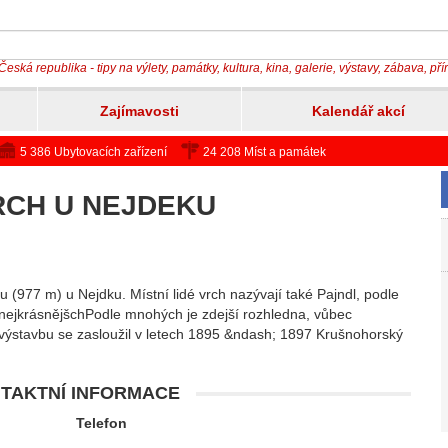
Česká republika - tipy na výlety, památky, kultura, kina, galerie, výstavy, zábava, př
Zajímavosti
Kalendář akcí
5 386 Ubytovacích zařízení
24 208 Míst a památek
RCH U NEJDEKU
 (977 m) u Nejdku. Místní lidé vrch nazývají také Pajndl, podle
ejkrásnějšchPodle mnohých je zdejší rozhledna, vůbec
 výstavbu se zasloužil v letech 1895 &ndash; 1897 Krušnohorský
TAKTNÍ INFORMACE
Telefon