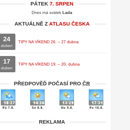
PÁTEK
7. SRPEN
Dnes má svátek
Lada
AKTUÁLNĚ Z
ATLASU ČESKA
24
TIPY NA VÍKEND 26. – 27 dubna
duben
17
TIPY NA VÍKEND 19. – 20. dubna
duben
PŘEDPOVĚĎ POČASÍ PRO
ČR
REKLAMA