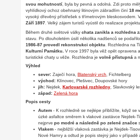
svou mohutností
, byla by pevná a odolná. Zdi proto měl
vyhlídkový ochoz obehnaný litinovým zábradlím činí
18 m
vysoký dřevěný přístřešek s třímetrovým bleskosvodem. Vě
Září 1897
. Velký zájem turistů vyústil do realizace projek
Během druhé světové války
chata zanikla a rozhledna z
stavu. Po dlouholetém úsilí několika nadšenců se podařil
1986-87 provedl rekonstrukci objektu
. Rozhledna na T
Kulturní Památku.
V roce 1997 byla věž opět opravena 
turistické chaty u věže. Rozhledna je
volně přístupná
a n
Výhled
sever:
Zaječí hora,
Blatenský vrch
, Fichtelberg
východ:
Klínovec, Plešivec, Doupovské hory
jih:
Nejdek,
Karlovarské rozhledny
, Slavkovský l
západ:
Zelená hora
Popis cesty
Autem
- K rozhledně se nejlépe přiblížíte, když s
úzké asfaltce směrem k vlakové zastávce Nejdek-T
nejprve
po modré a následně po zelené značce
s
Vlakem
- nejbližší vlaková zastávka je Nejdek-Ti
Nové Hamry a odtud je popis stejný jako v případě a