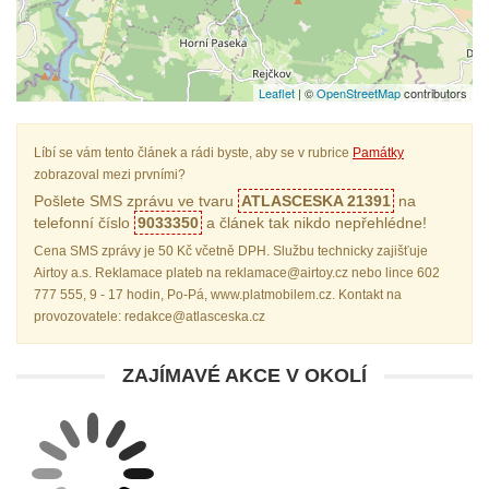
Leaflet
| ©
OpenStreetMap
contributors
Líbí se vám tento článek a rádi byste, aby se v rubrice
Památky
zobrazoval mezi prvními?
Pošlete SMS zprávu ve tvaru
ATLASCESKA 21391
na
telefonní číslo
9033350
a článek tak nikdo nepřehlédne!
Cena SMS zprávy je 50 Kč včetně DPH. Službu technicky zajišťuje
Airtoy a.s. Reklamace plateb na reklamace@airtoy.cz nebo lince 602
777 555, 9 - 17 hodin, Po-Pá, www.platmobilem.cz. Kontakt na
provozovatele: redakce@atlasceska.cz
ZAJÍMAVÉ AKCE V OKOLÍ