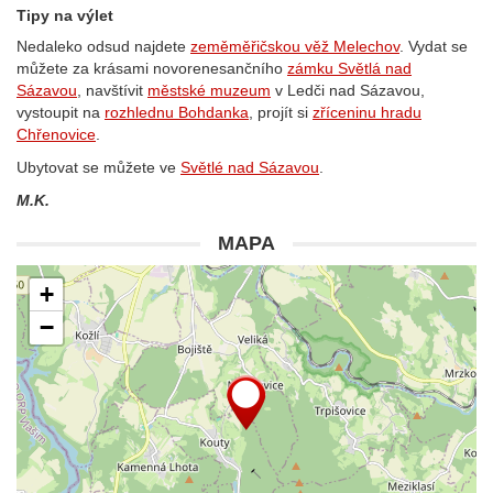
Tipy na výlet
Nedaleko odsud najdete
zeměměřičskou věž Melechov
. Vydat se
můžete za krásami novorenesančního
zámku Světlá nad
Sázavou
, navštívit
městské muzeum
v Ledči nad Sázavou,
vystoupit na
rozhlednu Bohdanka
, projít si
zříceninu hradu
Chřenovice
.
Ubytovat se můžete ve
Světlé nad Sázavou
.
M.K.
MAPA
+
−