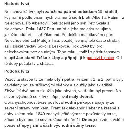
Historie tvrzi
Nelechovská tvrz byla
založena patrně počátkem 15. století
,
kdy na ní podle písemných pramenů sídlili bratři Albert a Ratimír z
Nelechova. Po Albertovi ji pak zdědil jeho syn Petr Skála z
Nelechova. Roku 1437 Petr umírá a jeho majetku se ujímá
jakožto odúmrti císař Zikmund. Po delším majetkovém sporu
Nelechov obdržel Matěj z Tisu, později se majitelé často střídali,
až ji získal Václav Sokol z Leskovce. Rok
1540
byl pro
nelechovskou tvrz osudným. Toho roku ji totiž i s příslušenstvím
koupil
Jan starší Trčka z Lípy a připojil ji k
panství Lipnice
. Od
té doby počala tvrz chátrat.
Podoba tvrzi
Věžovitá stavba tvrze měla
čtyři patra
. Přízemí, 1. a 2. patro byly
osvětleny pouze střílnovými okénky a sloužily jako skladiště.
Zbývající dvě patra sloužila jako obytná, ve třetím byl prevet. Na
severovýchodě se k tvrzi připojoval
malý dvorek
.
Obranyschopnost tvrze posiloval
vodní příkop
, napájený ze
severní strany rybníkem. František Alexandr Heber na kresbě z
doby kolem roku 1840 zachytil ještě výrazné pozůstatky tvrze,
zříceno bylo pouze severozápadní nároží.
Dnes
jsou zde k vidění
pouze
střepy jižní
a
části východní stěny tvrze
.