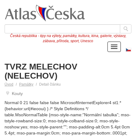
Česká republika - tipy na výlety, památky, kultura, kina, galerie, výstavy,
zábava, příroda, sport, Unesco
Menu
Če
ve
TVRZ MELECHOV
(NELECHOV)
Úvod
Památky
Detail článku
Kouty
Normal 0 21 false false false MicrosoftInternetExplorer4 st1:*
{behavior:url(#ieooui) } /* Style Definitions */
table.MsoNormalTable {mso-style-name:"Normální tabulka"; mso-
tstyle-rowband-size:0; mso-tstyle-colband-size:0; mso-style-
noshow:yes; mso-style-parent:""; mso-padding-alt:0cm 5.4pt 0cm
5.4pt; mso-para-margin:0cm; mso-para-margin-bottom:.0001pt;