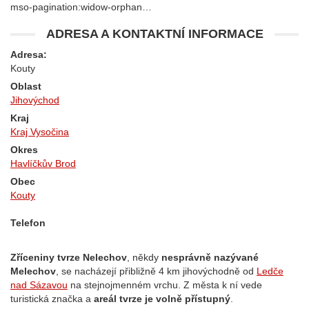
mso-pagination:widow-orphan…
ADRESA A KONTAKTNÍ INFORMACE
Adresa:
Kouty
Oblast
Jihovýchod
Kraj
Kraj Vysočina
Okres
Havlíčkův Brod
Obec
Kouty
Telefon
Zříceniny tvrze Nelechov
, někdy
nesprávně nazývané
Melechov
, se nacházejí přibližně 4 km jihovýchodně od
Ledče
nad Sázavou
na stejnojmenném vrchu. Z města k ní vede
turistická značka a
areál tvrze je volně přístupný
.