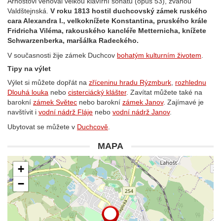
Arnoštovi věnoval velkou klavírní sonátu (opus 53), zvanou
Valdštejnská.
V roku 1813 hostil duchcovský zámek ruského
cara Alexandra I., velkoknížete Konstantina, pruského krále
Fridricha Viléma, rakouského kancléře Metternicha, knížete
Schwarzenberka, maršálka Radeckého.
V současnosti žije zámek Duchcov
bohatým kulturním životem
.
Tipy na výlet
Výlet si můžete dopřát na
zříceninu hradu Rýzmburk
,
rozhlednu
Dlouhá louka
nebo
cisterciácký klášter
. Zavítat můžete také na
barokní
zámek Světec
nebo barokní
zámek Janov
. Zajímavé je
navštívit i
vodní nádrž Fláje
nebo
vodní nádrž Janov
.
Ubytovat se můžete v
Duchcově
.
MAPA
+
−