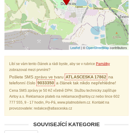
Leaflet
| ©
OpenStreetMap
contributors
Líbí se vám tento článek a rádi byste, aby se v rubrice
Památky
zobrazoval mezi prvními?
Pošlete SMS zprávu ve tvaru
ATLASCESKA 17862
na
telefonní číslo
9033350
a článek tak nikdo nepřehlédne!
Cena SMS zprávy je 50 Kč včetně DPH. Službu technicky zajišťuje
Airtoy a.s. Reklamace plateb na reklamace@airtoy.cz nebo lince 602
777 555, 9 - 17 hodin, Po-Pá, www.platmobilem.cz. Kontakt na
provozovatele: redakce@atlasceska.cz
SOUVISEJÍCÍ KATEGORIE