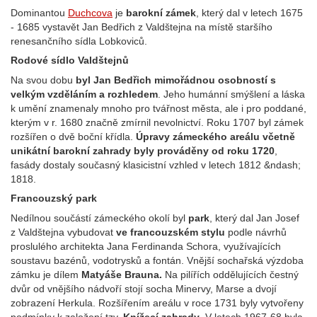
Dominantou
Duchcova
je
barokní zámek
, který dal v letech 1675
- 1685 vystavět Jan Bedřich z Valdštejna na místě staršího
renesančního sídla Lobkoviců.
Rodové sídlo Valdštejnů
Na svou dobu
byl Jan Bedřich mimořádnou osobností s
velkým vzděláním a rozhledem
. Jeho humánní smýšlení a láska
k umění znamenaly mnoho pro tvářnost města, ale i pro poddané,
kterým v r. 1680 značně zmírnil nevolnictví. Roku 1707 byl zámek
rozšířen o dvě boční křídla.
Úpravy zámeckého areálu včetně
unikátní barokní zahrady byly prováděny od roku 1720
,
fasády dostaly současný klasicistní vzhled v letech 1812 &ndash;
1818.
Francouzský park
Nedílnou součástí zámeckého okolí byl
park
, který dal Jan Josef
z Valdštejna vybudovat
ve francouzském stylu
podle návrhů
proslulého architekta Jana Ferdinanda Schora, využívajících
soustavu bazénů, vodotrysků a fontán. Vnější sochařská výzdoba
zámku je dílem
Matyáše Brauna.
Na pilířích oddělujících čestný
dvůr od vnějšího nádvoří stojí socha Minervy, Marse a dvojí
zobrazení Herkula. Rozšířením areálu v roce 1731 byly vytvořeny