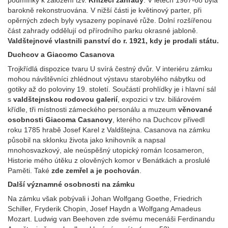
podmínky k založení tzv.
Knížecí zahrady
. V letech 1967-68 byla
barokně rekonstruována. V nižší části je květinový parter, při
opěrných zdech byly vysazeny popínavé růže. Dolní rozšířenou
část zahrady oddělují od přírodního parku okrasné jabloně.
Valdštejnové vlastnili panství do r. 1921
, kdy je prodali státu.
Duchcov a Giacomo Casanova
Trojkřídlá dispozice tvaru U svírá čestný dvůr. V interiéru zámku
mohou návštěvníci zhlédnout výstavu starobylého nábytku od
gotiky až do poloviny 19. století. Součástí prohlídky je i hlavní sál
s
v
aldštejnskou rodovou galerií
, expozici v tzv. biliárovém
křídle, tři místnosti zámeckého personálu a muzeum
věnované
osobnosti Giacoma Casanovy
, kterého na Duchcov přivedl
roku 1785 hrabě Josef Karel z Valdštejna. Casanova na zámku
působil na sklonku života jako knihovník a napsal
mnohosvazkový, ale neúspěšný utopický román Icosameron,
Historie mého útěku z olověných komor v Benátkách a proslulé
Paměti. Také
zde zemřel a je pochován
.
Další významné osobnosti na zámku
Na zámku však pobývali i Johan Wolfgang Goethe, Friedrich
Schiller, Fryderik Chopin, Josef Haydn a Wolfgang Amadeus
Mozart. Ludwig van Beehoven zde svému mecenáši Ferdinandu