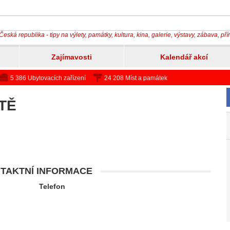
Česká republika - tipy na výlety, památky, kultura, kina, galerie, výstavy, zábava, př
Zajímavosti
Kalendář akcí
5 386 Ubytovacích zařízení
24 208 Míst a památek
TĚ
TAKTNÍ INFORMACE
Telefon