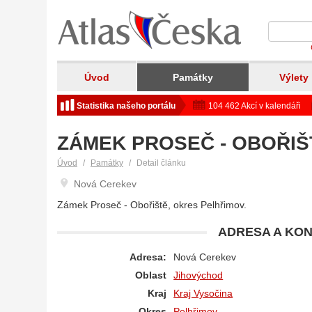
Úvod
Památky
Výlety
Statistika našeho portálu
104 462 Akcí v kalendáři
ZÁMEK PROSEČ - OBOŘIŠ
Úvod
Památky
Detail článku
Nová Cerekev
Zámek Proseč - Obořiště, okres Pelhřimov.
ADRESA A KON
Adresa:
Nová Cerekev
Oblast
Jihovýchod
Kraj
Kraj Vysočina
Okres
Pelhřimov