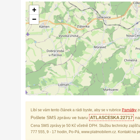
+
−
Líbí se vám tento článek a rádi byste, aby se v rubrice
Památky
z
Pošlete SMS zprávu ve tvaru
ATLASCESKA 22717
na 
Cena SMS zprávy je 50 Kč včetně DPH. Službu technicky zajišťu
777 555, 9 - 17 hodin, Po-Pá, www.platmobilem.cz. Kontakt na 