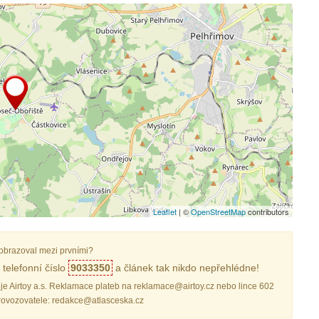
Leaflet
| ©
OpenStreetMap
contributors
obrazoval mezi prvními?
telefonní číslo
9033350
a článek tak nikdo nepřehlédne!
je Airtoy a.s. Reklamace plateb na reklamace@airtoy.cz nebo lince 602
provozovatele: redakce@atlasceska.cz