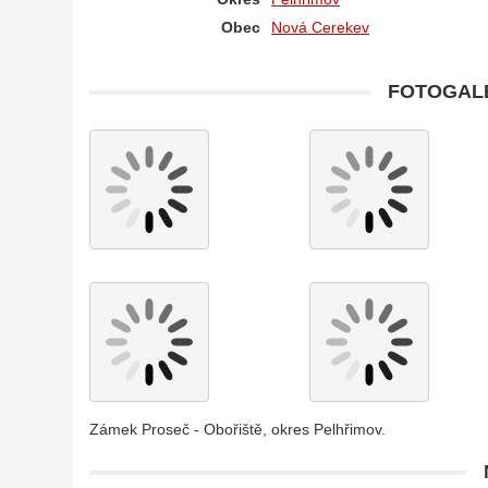
Obec
Nová Cerekev
FOTOGALE
Zámek Proseč - Obořiště, okres Pelhřimov.