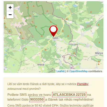
+
−
Leaflet
| ©
OpenStreetMap
contributors
Líbí se vám tento článek a rádi byste, aby se v rubrice
Památky
zobrazoval mezi prvními?
Pošlete SMS zprávu ve tvaru
ATLASCESKA 22725
na
telefonní číslo
9033350
a článek tak nikdo nepřehlédne!
Cena SMS zprávy je 50 Kč včetně DPH. Službu technicky zajišťuje