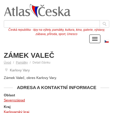
Česká republika - tipy na výlety, památky, kultura, kina, galerie, výstavy,
zábava, příroda, sport, Unesco
Menu
Če
ve
ZÁMEK VALEČ
Úvod
Památky
Detail článku
Karlovy Vary
Zámek Valeč, okres Karlovy Vary.
ADRESA A KONTAKTNÍ INFORMACE
Oblast
Severozápad
Kraj
Karlovarský kraj