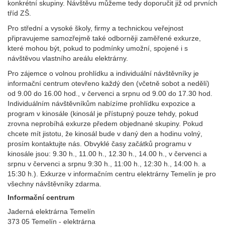
konkrétní skupiny. Návštěvu můžeme tedy doporučit již od prvních
tříd ZŠ.
Pro střední a vysoké školy, firmy a technickou veřejnost
připravujeme samozřejmě také odborněji zaměřené exkurze,
které mohou být, pokud to podmínky umožní, spojené i s
návštěvou vlastního areálu elektrárny.
Pro zájemce o volnou prohlídku a individuální návštěvníky je
informační centrum otevřeno každý den (včetně sobot a nedělí)
od 9.00 do 16.00 hod., v červenci a srpnu od 9.00 do 17.30 hod.
Individuálním návštěvníkům nabízíme prohlídku expozice a
program v kinosále (kinosál je přístupný pouze tehdy, pokud
zrovna neprobíhá exkurze předem objednané skupiny. Pokud
chcete mít jistotu, že kinosál bude v daný den a hodinu volný,
prosím kontaktujte nás. Obvyklé časy začátků programu v
kinosále jsou: 9.30 h., 11.00 h., 12.30 h., 14.00 h., v červenci a
srpnu v červenci a srpnu 9:30 h., 11:00 h., 12:30 h., 14:00 h. a
15:30 h.). Exkurze v informačním centru elektrárny Temelín je pro
všechny návštěvníky zdarma.
Informační centrum
Jaderná elektrárna Temelín
373 05 Temelín - elektrárna