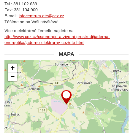
Tel.: 381 102 639
Fax: 381 104 900
E-mail:
infocentrum.ete@cez.cz
Těšíme se na Vaši návštěvu!
Více o elektrárně Temelín najdete na
http://www.cez.cz/cs/energie-a-zivotni-prostredi/jaderna-
energetika/jaderne-elektrarny-cez/ete.html
MAPA
+
−