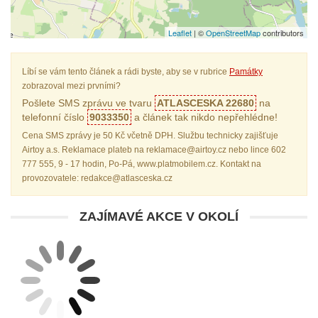
Leaflet
| ©
OpenStreetMap
contributors
Líbí se vám tento článek a rádi byste, aby se v rubrice
Památky
zobrazoval mezi prvními?
Pošlete SMS zprávu ve tvaru
ATLASCESKA 22680
na
telefonní číslo
9033350
a článek tak nikdo nepřehlédne!
Cena SMS zprávy je 50 Kč včetně DPH. Službu technicky zajišťuje
Airtoy a.s. Reklamace plateb na reklamace@airtoy.cz nebo lince 602
777 555, 9 - 17 hodin, Po-Pá, www.platmobilem.cz. Kontakt na
provozovatele: redakce@atlasceska.cz
ZAJÍMAVÉ AKCE V OKOLÍ