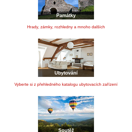
Památky
Hrady, zámky, rozhledny a mnoho dalších
Ubytování
Vyberte si z přehledného katalogu ubytovacích zařízení
Soutěž