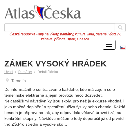
Česká republika - tipy na výlety, památky, kultura, kina, galerie, výstavy,
zábava, příroda, sport, Unesco
Menu
Če
ve
ZÁMEK VYSOKÝ HRÁDEK
Úvod
Památky
Detail článku
Temelín
Do informačního centra zveme každého, kdo má zájem se o
temelínské elektrárně a jejím provozu něco dozvědět.
Nejčastějšími návštěvníky jsou školy, pro něž je exkurze vhodná i
jako možné doplnění a zpestření učiva fyziky nebo chemie. Každá
beseda je připravena tak, aby odpovídala věkové úrovni i zájmu
konkrétní skupiny. Návštěvu můžeme tedy doporučit již od prvních
tříd ZŠ.Pro střední a vysoké ško…