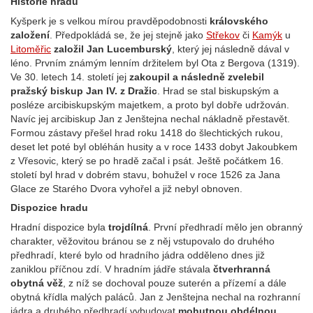
Historie hradu
Kyšperk je s velkou mírou pravděpodobnosti
královského
založení
. Předpokládá se, že jej stejně jako
Střekov
či
Kamýk
u
Litoměřic
založil Jan Lucemburský
, který jej následně dával v
léno. Prvním známým lenním držitelem byl Ota z Bergova (1319).
Ve 30. letech 14. století jej
zakoupil a následně zvelebil
pražský biskup Jan IV. z Dražic
. Hrad se stal biskupským a
posléze arcibiskupským majetkem, a proto byl dobře udržován.
Navíc jej arcibiskup Jan z Jenštejna nechal nákladně přestavět.
Formou zástavy přešel hrad roku 1418 do šlechtických rukou,
deset let poté byl obléhán husity a v roce 1433 dobyt Jakoubkem
z Vřesovic, který se po hradě začal i psát. Ještě počátkem 16.
století byl hrad v dobrém stavu, bohužel v roce 1526 za Jana
Glace ze Starého Dvora vyhořel a již nebyl obnoven.
Dispozice hradu
Hradní dispozice byla
trojdílná
. První předhradí mělo jen obranný
charakter, věžovitou bránou se z něj vstupovalo do druhého
předhradí, které bylo od hradního jádra odděleno dnes již
zaniklou příčnou zdí. V hradním jádře stávala
čtverhranná
obytná věž
, z níž se dochoval pouze suterén a přízemí a dále
obytná křídla malých paláců. Jan z Jenštejna nechal na rozhranní
jádra a druhého předhradí vybudovat
mohutnou obdélnou