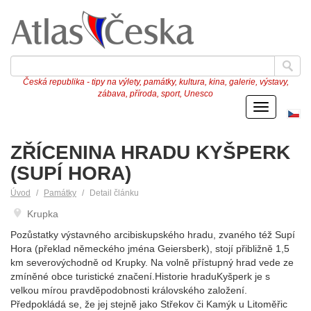
Česká republika - tipy na výlety, památky, kultura, kina, galerie, výstavy,
zábava, příroda, sport, Unesco
Menu
Če
ve
ZŘÍCENINA HRADU KYŠPERK
(SUPÍ HORA)
Úvod
Památky
Detail článku
Krupka
Pozůstatky výstavného arcibiskupského hradu, zvaného též Supí
Hora (překlad německého jména Geiersberk), stojí přibližně 1,5
km severovýchodně od Krupky. Na volně přístupný hrad vede ze
zmíněné obce turistické značení.Historie hraduKyšperk je s
velkou mírou pravděpodobnosti královského založení.
Předpokládá se, že jej stejně jako Střekov či Kamýk u Litoměřic