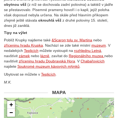
obytnou věž
(z níž se dochovala zadní polovina) a taktéž v jádře
se přestavovalo. Písemné prameny hovoří i o kapli, jejíž poloha
však doposud nebyla určena. Na skále před hlavním příkopem
zřejmě ještě stávala
okrouhlá věž
z druhé poloviny 15. století,
dnes již zaniklá.
Tipy na výlet
Poblíž Krupky najdeme také
&Scaron;tolu sv. Martina
nebo
zříceninu hradu Krupka
. Nachází se zde také místní
muzeum
. V
nedalekých
Teplicích
můžete vystoupit na
rozhlednu Letná
,
navštívit
zámek
nebo
lázně
, zavítat do
Regionálního muzea
nebo
navštívit
zříceninu hradu Doubravská Hora
. V
Chabařovicích
najdete
Soukromé muzeum kávových mlýnků
.
Ubytovat se můžete v
Teplicích
.
M.K.
MAPA
+
−