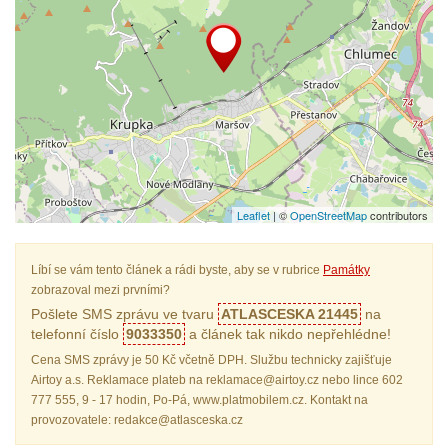
Leaflet
| ©
OpenStreetMap
contributors
Líbí se vám tento článek a rádi byste, aby se v rubrice
Památky
zobrazoval mezi prvními?
Pošlete SMS zprávu ve tvaru
ATLASCESKA 21445
na
telefonní číslo
9033350
a článek tak nikdo nepřehlédne!
Cena SMS zprávy je 50 Kč včetně DPH. Službu technicky zajišťuje
Airtoy a.s. Reklamace plateb na reklamace@airtoy.cz nebo lince 602
777 555, 9 - 17 hodin, Po-Pá, www.platmobilem.cz. Kontakt na
provozovatele: redakce@atlasceska.cz