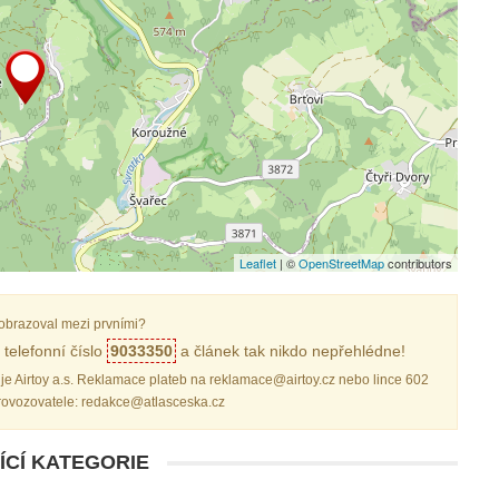
Leaflet
| ©
OpenStreetMap
contributors
obrazoval mezi prvními?
telefonní číslo
9033350
a článek tak nikdo nepřehlédne!
je Airtoy a.s. Reklamace plateb na reklamace@airtoy.cz nebo lince 602
provozovatele: redakce@atlasceska.cz
ÍCÍ KATEGORIE