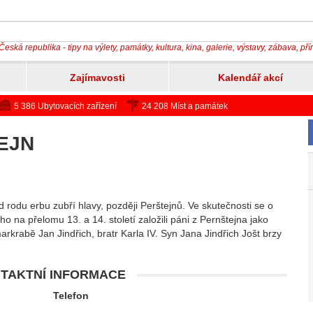
Česká republika - tipy na výlety, památky, kultura, kina, galerie, výstavy, zábava, př
Zajímavosti
Kalendář akcí
5 386 Ubytovacích zařízení
24 208 Míst a památek
EJN
 rodu erbu zubří hlavy, později Perštejnů. Ve skutečnosti se o
 na přelomu 13. a 14. století založili páni z Pernštejna jako
rkrabě Jan Jindřich, bratr Karla IV. Syn Jana Jindřich Jošt brzy
TAKTNÍ INFORMACE
Telefon