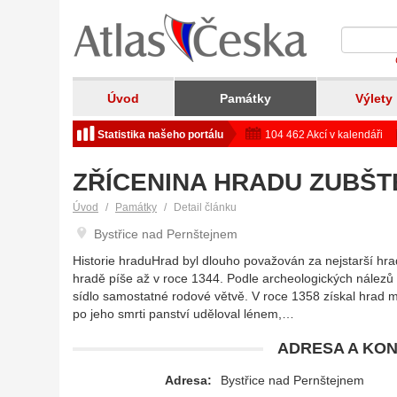
Úvod
Památky
Výlety
Statistika našeho portálu
104 462 Akcí v kalendáři
ZŘÍCENINA HRADU ZUBŠT
Úvod
Památky
Detail článku
Bystřice nad Pernštejnem
Historie hraduHrad byl dlouho považován za nejstarší hrad
hradě píše až v roce 1344. Podle archeologických nálezů ho
sídlo samostatné rodové větvě. V roce 1358 získal hrad ma
po jeho smrti panství uděloval lénem,…
ADRESA A KON
Adresa:
Bystřice nad Pernštejnem