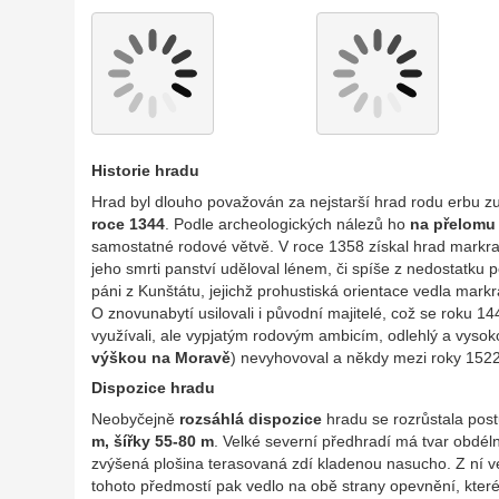
Historie hradu
Hrad byl dlouho považován za nejstarší hrad rodu erbu zub
roce 1344
. Podle archeologických nálezů ho
na přelomu 1
samostatné rodové větvě. V roce 1358 získal hrad markrabě
jeho smrti panství uděloval lénem, či spíše z nedostatku 
páni z Kunštátu, jejichž prohustiská orientace vedla mark
O znovunabytí usilovali i původní majitelé, což se roku 1
využívali, ale vypjatým rodovým ambicím, odlehlý a vysok
výškou na Moravě
) nevyhovoval a někdy mezi roky 1522
Dispozice hradu
Neobyčejně
rozsáhlá dispozice
hradu se rozrůstala pos
m, šířky 55-80 m
. Velké severní předhradí má tvar obdél
zvýšená plošina terasovaná zdí kladenou nasucho. Z ní v
tohoto předmostí pak vedlo na obě strany opevnění, které 