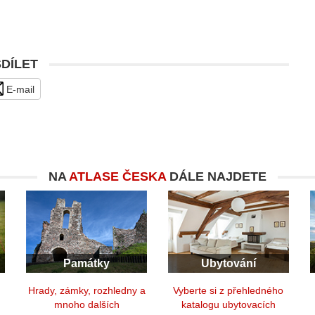
SDÍLET
E-mail
NA
ATLASE ČESKA
DÁLE NAJDETE
Památky
Ubytování
y
Hrady, zámky, rozhledny a
Vyberte si z přehledného
mnoho dalších
katalogu ubytovacích