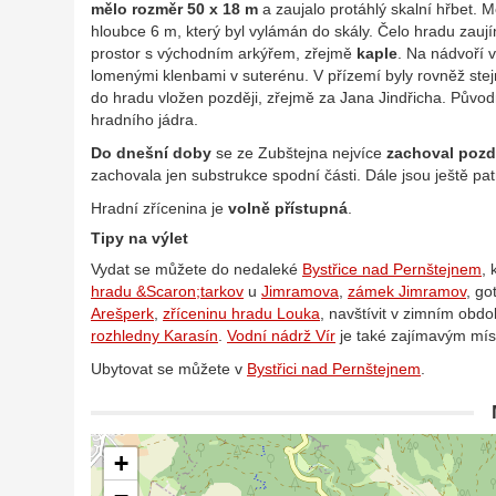
mělo rozměr 50 x 18 m
a zaujalo protáhlý skalní hřbet. 
hloubce 6 m, který byl vylámán do skály. Čelo hradu zauj
prostor s východním arkýřem, zřejmě
kaple
. Na nádvoří 
lomenými klenbami v suterénu. V přízemí byly rovněž stej
do hradu vložen později, zřejmě za Jana Jindřicha. Původ
hradního jádra.
Do dnešní doby
se ze Zubštejna nejvíce
zachoval pozdě
zachovala jen substrukce spodní části. Dále jsou ještě pa
Hradní zřícenina je
volně přístupná
.
Tipy na výlet
Vydat se můžete do nedaleké
Bystřice nad Pernštejnem
,
hradu &Scaron;tarkov
u
Jimramova
,
zámek Jimramov
, go
Arešperk
,
zříceninu hradu Louka
, navštívit v zimním obd
rozhledny Karasín
.
Vodní nádrž Vír
je také zajímavým mís
Ubytovat se můžete v
Bystřici nad Pernštejnem
.
+