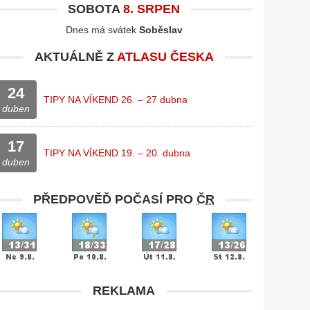
SOBOTA
8. SRPEN
Dnes má svátek
Soběslav
AKTUÁLNĚ Z
ATLASU ČESKA
24
TIPY NA VÍKEND 26. – 27 dubna
duben
17
TIPY NA VÍKEND 19. – 20. dubna
duben
PŘEDPOVĚĎ POČASÍ PRO
ČR
REKLAMA