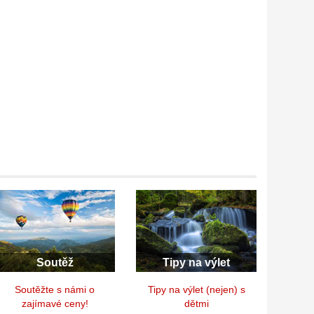
Soutěž
Tipy na výlet
Soutěžte s námi o
Tipy na výlet (nejen) s
zajímavé ceny!
dětmi