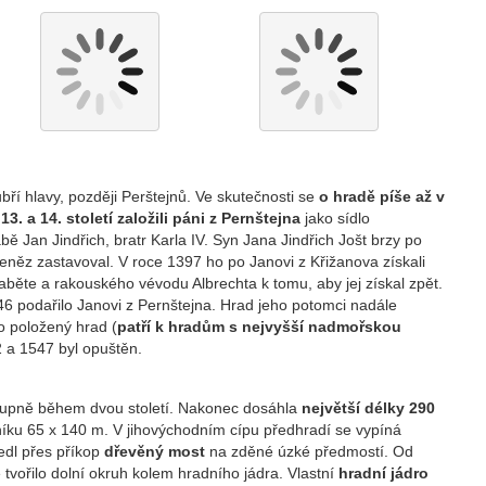
ří hlavy, později Perštejnů. Ve skutečnosti se
o hradě píše až v
3. a 14. století založili páni z Pernštejna
jako sídlo
 Jan Jindřich, bratr Karla IV. Syn Jana Jindřich Jošt brzy po
peněz zastavoval. V roce 1397 ho po Janovi z Křižanova získali
raběte a rakouského vévodu Albrechta k tomu, aby jej získal zpět.
446 podařilo Janovi z Pernštejna. Hrad jeho potomci nadále
o položený hrad (
patří k hradům s nejvyšší nadmořskou
 a 1547 byl opuštěn.
tupně během dvou století. Nakonec dosáhla
největší délky 290
níku 65 x 140 m. V jihovýchodním cípu předhradí se vypíná
edl přes příkop
dřevěný most
na zděné úzké předmostí. Od
tvořilo dolní okruh kolem hradního jádra. Vlastní
hradní jádro