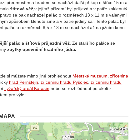
Mezi předmostím a hradem se nachází další příkop o šířce 15 m a
ímala
štítová věž
,v jejímž přízemí byl průjezd a v patře zaklenutý
vpravo se pak nacházel
palác
o rozměrech 13 x 11 m s valenými
ným způsobem klenuté síně a v patře jediný sál. Tento palác byl
ní palác o rozměrech 8,5 x 13 m se nacházel až na jižním konci
jší palác a štítová průjezdní věž
. Ze staršího paláce se
trny
zbytky opevnění hradního jádra.
 kde si můžete mimo jiné prohlédnout
Městské muzeum
,
zřícenina
tický
hrad Pernštejn
,
zříceninu hradu Pyšolec
,
zříceninu hradu
obí
Lyžařský areál Karasín
nebo se rozhlédnout po okolí z
tem pro výlet.
MAPA