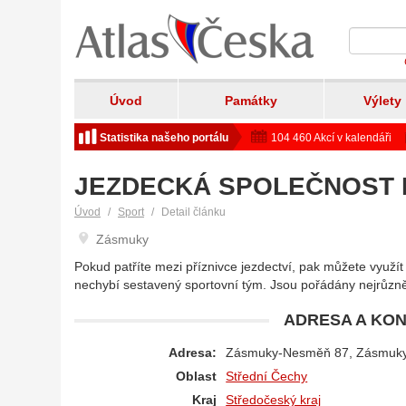
Úvod
Památky
Výlety
Statistika našeho portálu
104 460 Akcí v kalendáři
JEZDECKÁ SPOLEČNOST
Úvod
Sport
Detail článku
Zásmuky
Pokud patříte mezi příznivce jezdectví, pak můžete využít
nechybí sestavený sportovní tým. Jsou pořádány nejrůzn
ADRESA A KON
Adresa:
Zásmuky-Nesměň 87, Zásmuk
Oblast
Střední Čechy
Kraj
Středočeský kraj