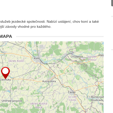
 služeb jezdecké společnosti. Nabízí ustájení, chov koní a také
ější závody vhodné pro každého.
MAPA