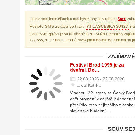
Líbí se vám tento článek a rádi byste, aby se v rubrice
Sport
zobr
Pošlete SMS zprávu ve tvaru
ATLASCESKA 30427
na 
Cena SMS zprávy je 50 Kč včetně DPH. Službu technicky zajišťu
777 555, 9 - 17 hodin, Po-Pá, www.platmobilem.cz. Kontakt na 
ZAJÍMAVÉ
Festival Brod 1995 je za
dveřmi. Do…
22.08.2026 - 22.08.2026
areál Kutilka
V sobotu 22. srpna se Český Brod
opět promění v dějiště jednodenní
přehlídky toho nejlepšího z česko-
slovenské hudební…
SOUVISEJ