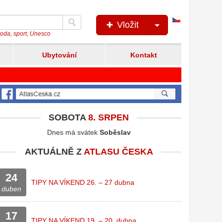
Česká
Vložit
verze
íroda, sport, Unesco
Ubytování
Kontakt
SOBOTA
8. SRPEN
Dnes má svátek
Soběslav
AKTUÁLNĚ Z
ATLASU ČESKA
24
TIPY NA VÍKEND 26. – 27 dubna
duben
17
TIPY NA VÍKEND 19. – 20. dubna