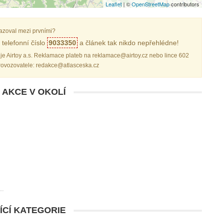
Leaflet
| ©
OpenStreetMap
contributors
azoval mezi prvními?
telefonní číslo
9033350
a článek tak nikdo nepřehlédne!
je Airtoy a.s. Reklamace plateb na reklamace@airtoy.cz nebo lince 602
provozovatele: redakce@atlasceska.cz
 AKCE V OKOLÍ
ÍCÍ KATEGORIE