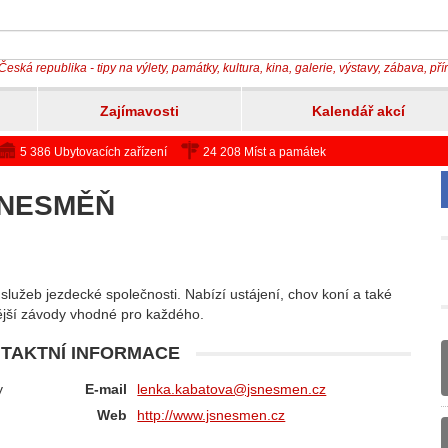
Česká republika - tipy na výlety, památky, kultura, kina, galerie, výstavy, zábava, př
Zajímavosti
Kalendář akcí
5 386 Ubytovacích zařízení
24 208 Míst a památek
 NESMĚŇ
 služeb jezdecké společnosti. Nabízí ustájení, chov koní a také
ější závody vhodné pro každého.
TAKTNÍ INFORMACE
y
E-mail
lenka.kabatova@jsnesmen.cz
Web
http://www.jsnesmen.cz