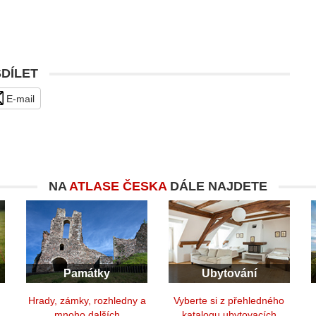
SDÍLET
E-mail
NA
ATLASE ČESKA
DÁLE NAJDETE
Památky
Ubytování
y
Hrady, zámky, rozhledny a
Vyberte si z přehledného
mnoho dalších
katalogu ubytovacích