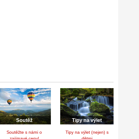
Soutěž
Tipy na výlet
Soutěžte s námi o
Tipy na výlet (nejen) s
zajímavé ceny!
dětmi