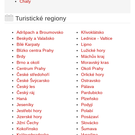
Chaty
Turistické regiony
Adršpach a Broumovsko
Křivoklátsko
Beskydy a Valašsko
Lednice - Valtice
Bílé Karpaty
Lipno
Blízko centra Prahy
Lužické hory
Brdy
Máchův kraj
Brno a okolí
Moravský kras
Centrum Prahy
Okolí Prahy
České středohoří
Orlické hory
České Švýcarsko
Ostravsko
Český les
Pálava
Český ráj
Pardubicko
Haná
Plzeňsko
Jeseníky
Podyjí
Jestřebí hory
Polabí
Jizerské hory
Posázaví
Jižní Čechy
Slovácko
Kokořínsko
Šumava
Královehradecko
Vysočina