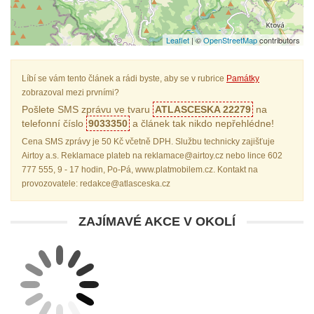
Leaflet
| ©
OpenStreetMap
contributors
Líbí se vám tento článek a rádi byste, aby se v rubrice
Památky
zobrazoval mezi prvními?
Pošlete SMS zprávu ve tvaru
ATLASCESKA 22279
na
telefonní číslo
9033350
a článek tak nikdo nepřehlédne!
Cena SMS zprávy je 50 Kč včetně DPH. Službu technicky zajišťuje
Airtoy a.s. Reklamace plateb na reklamace@airtoy.cz nebo lince 602
777 555, 9 - 17 hodin, Po-Pá, www.platmobilem.cz. Kontakt na
provozovatele: redakce@atlasceska.cz
ZAJÍMAVÉ AKCE V OKOLÍ