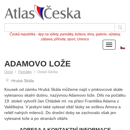
Česká republika - tipy na výlety, památky, kultura, kina, galerie, výstavy,
zábava, příroda, sport, Unesco
Menu
Če
ve
ADAMOVO LOŽE
Úvod
Památky
Detail článku
Hrubá Skála
Kousek od zámku Hrubá Skála můžeme najít v pískovcové skále
vytesanou skalní dutinu, nazývnou Adamovo lože. Dílo na počátku
19. století vytvořil Jan Chládek ml. na přání Františka Adama z
Valdštejna. V jeskyni také vytesal oltář lásky se soškou Amora a
reliéf nahých milenců. Do dnešní doby se zachovalo však jen
vytesané lože a po stranách oltáře.
ADRESA A KONTAKTNÍ INFORMACE