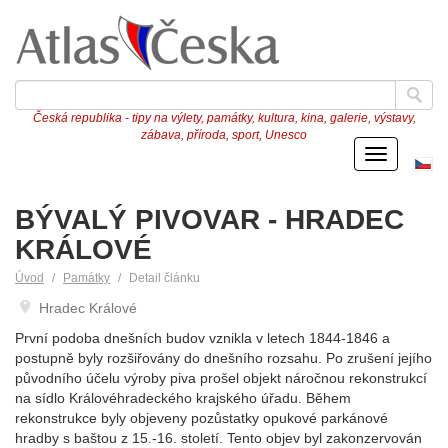
Česká republika - tipy na výlety, památky, kultura, kina, galerie, výstavy,
zábava, příroda, sport, Unesco
Menu
Če
ve
BÝVALÝ PIVOVAR - HRADEC
KRÁLOVÉ
Úvod
Památky
Detail článku
Hradec Králové
První podoba dnešních budov vznikla v letech 1844-1846 a
postupně byly rozšiřovány do dnešního rozsahu. Po zrušení jejího
původního účelu výroby piva prošel objekt náročnou rekonstrukcí
na sídlo Královéhradeckého krajského úřadu. Během
rekonstrukce byly objeveny pozůstatky opukové parkánové
hradby s baštou z 15.-16. století. Tento objev byl zakonzervován