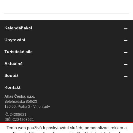
Kalendář akcí
Ubytování
Turistické cíle
Aktuálně
Soutěž
Kontakt
Atlas Česka, s.r.o.
Bělehradská 858/23
120 00, Praha 2 - Vinohrady
IČ: 24208621
DIČ: CZ24208621
Tento web používá k poskytování služeb, personalizaci reklam a
Úplný kontakt
»