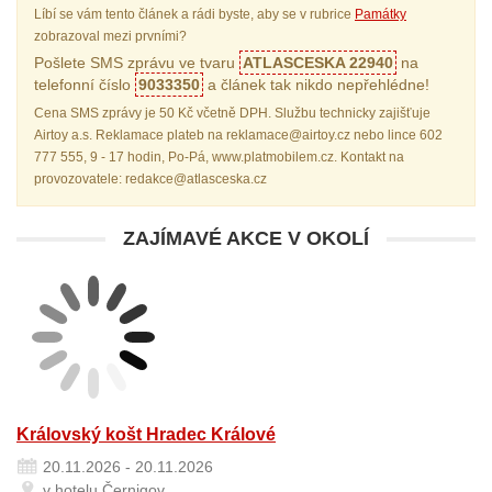
Líbí se vám tento článek a rádi byste, aby se v rubrice
Památky
zobrazoval mezi prvními?
Pošlete SMS zprávu ve tvaru
ATLASCESKA 22940
na
telefonní číslo
9033350
a článek tak nikdo nepřehlédne!
Cena SMS zprávy je 50 Kč včetně DPH. Službu technicky zajišťuje
Airtoy a.s. Reklamace plateb na reklamace@airtoy.cz nebo lince 602
777 555, 9 - 17 hodin, Po-Pá, www.platmobilem.cz. Kontakt na
provozovatele: redakce@atlasceska.cz
ZAJÍMAVÉ AKCE V OKOLÍ
Královský košt Hradec Králové
20.11.2026 - 20.11.2026
v hotelu Černigov…