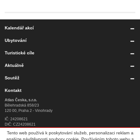
Kalendář akcí
Ubytování
Turistické cíle
Aktuálně
Soutěž
Kontakt
Atlas Česka, s.r.o.
Bělehradská 858/23
120 00, Praha 2 - Vinohrady
IČ: 24208621
DIČ: CZ24208621
Tento web používá k poskytování služeb, personalizaci reklam a
Úplný kontakt
»
analýze návštěvnosti soubory cookie. Používáním tohoto webu s