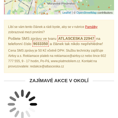
Leaflet
| ©
OpenStreetMap
contributors
Líbí se vám tento článek a rádi byste, aby se v rubrice
Památky
zobrazoval mezi prvními?
Pošlete SMS zprávu ve tvaru
ATLASCESKA 22947
na
telefonní číslo
9033350
a článek tak nikdo nepřehlédne!
Cena SMS zprávy je 50 Kč včetně DPH. Službu technicky zajišťuje
Airtoy a.s. Reklamace plateb na reklamace@airtoy.cz nebo lince 602
777 555, 9 - 17 hodin, Po-Pá, www.platmobilem.cz. Kontakt na
provozovatele: redakce@atlasceska.cz
ZAJÍMAVÉ AKCE V OKOLÍ