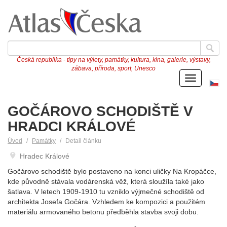
Česká republika - tipy na výlety, památky, kultura, kina, galerie, výstavy,
zábava, příroda, sport, Unesco
Menu
Če
ve
GOČÁROVO SCHODIŠTĚ V
HRADCI KRÁLOVÉ
Úvod
Památky
Detail článku
Hradec Králové
Gočárovo schodiště bylo postaveno na konci uličky Na Kropáčce,
kde původně stávala vodárenská věž, která sloužíla také jako
šatlava. V letech 1909-1910 tu vzniklo výjmečné schodiště od
architekta Josefa Gočára. Vzhledem ke kompozici a použitém
materiálu armovaného betonu předběhla stavba svoji dobu.