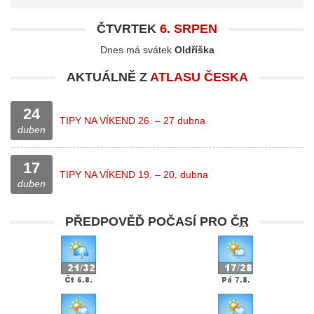
ČTVRTEK
6. SRPEN
Dnes má svátek
Oldříška
AKTUÁLNĚ Z
ATLASU ČESKA
24
TIPY NA VÍKEND 26. – 27 dubna
duben
17
TIPY NA VÍKEND 19. – 20. dubna
duben
PŘEDPOVĚĎ POČASÍ PRO
ČR