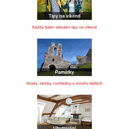
Tipy na víkend
Každý týden aktuální tipy na víkend
Památky
Hrady, zámky, rozhledny a mnoho dalších
Ubytování