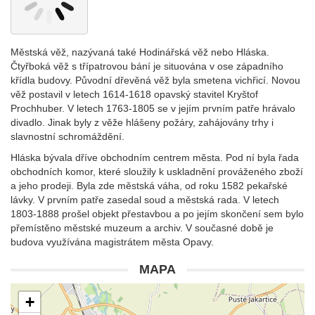
Městská věž, nazývaná také Hodinářská věž nebo Hláska.
Čtyřboká věž s třípatrovou bání je situována v ose západního
křídla budovy. Původní dřevěná věž byla smetena vichřicí. Novou
věž postavil v letech 1614-1618 opavský stavitel Kryštof
Prochhuber. V letech 1763-1805 se v jejím prvním patře hrávalo
divadlo. Jinak byly z věže hlášeny požáry, zahájovány trhy i
slavnostní schromáždění.
Hláska bývala dříve obchodním centrem města. Pod ní byla řada
obchodních komor, které sloužily k uskladnění prováženého zboží
a jeho prodeji. Byla zde městská váha, od roku 1582 pekařské
lávky. V prvním patře zasedal soud a městská rada. V letech
1803-1888 prošel objekt přestavbou a po jejím skončení sem bylo
přemístěno městské muzeum a archiv. V současné době je
budova využívána magistrátem města Opavy.
MAPA
+