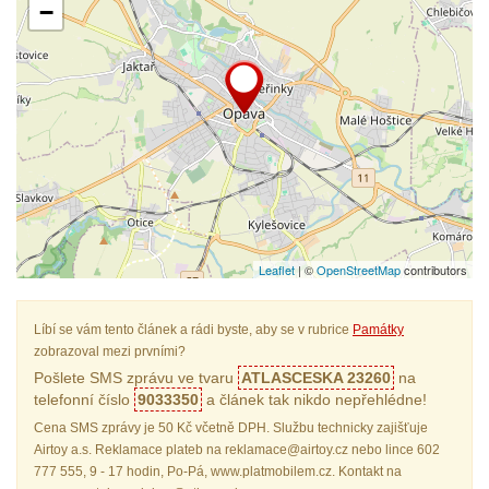
−
Leaflet
| ©
OpenStreetMap
contributors
Líbí se vám tento článek a rádi byste, aby se v rubrice
Památky
zobrazoval mezi prvními?
Pošlete SMS zprávu ve tvaru
ATLASCESKA 23260
na
telefonní číslo
9033350
a článek tak nikdo nepřehlédne!
Cena SMS zprávy je 50 Kč včetně DPH. Službu technicky zajišťuje
Airtoy a.s. Reklamace plateb na reklamace@airtoy.cz nebo lince 602
777 555, 9 - 17 hodin, Po-Pá, www.platmobilem.cz. Kontakt na