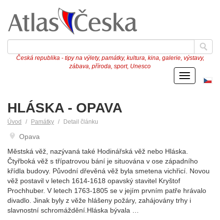
Česká republika - tipy na výlety, památky, kultura, kina, galerie, výstavy,
zábava, příroda, sport, Unesco
Menu
Če
ve
HLÁSKA - OPAVA
Úvod
Památky
Detail článku
Opava
Městská věž, nazývaná také Hodinářská věž nebo Hláska.
Čtyřboká věž s třípatrovou bání je situována v ose západního
křídla budovy. Původní dřevěná věž byla smetena vichřicí. Novou
věž postavil v letech 1614-1618 opavský stavitel Kryštof
Prochhuber. V letech 1763-1805 se v jejím prvním patře hrávalo
divadlo. Jinak byly z věže hlášeny požáry, zahájovány trhy i
slavnostní schromáždění.Hláska bývala …