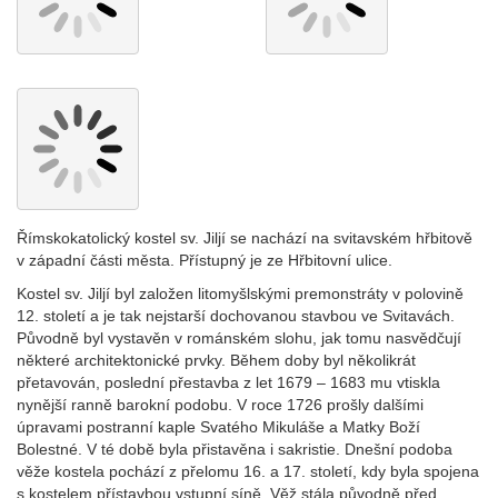
Římskokatolický kostel sv. Jiljí se nachází na svitavském hřbitově
v západní části města. Přístupný je ze Hřbitovní ulice.
Kostel sv. Jiljí byl založen litomyšlskými premonstráty v polovině
12. století a je tak nejstarší dochovanou stavbou ve Svitavách.
Původně byl vystavěn v románském slohu, jak tomu nasvědčují
některé architektonické prvky. Během doby byl několikrát
přetavován, poslední přestavba z let 1679 – 1683 mu vtiskla
nynější ranně barokní podobu. V roce 1726 prošly dalšími
úpravami postranní kaple Svatého Mikuláše a Matky Boží
Bolestné. V té době byla přistavěna i sakristie. Dnešní podoba
věže kostela pochází z přelomu 16. a 17. století, kdy byla spojena
s kostelem přístavbou vstupní síně. Věž stála původně před