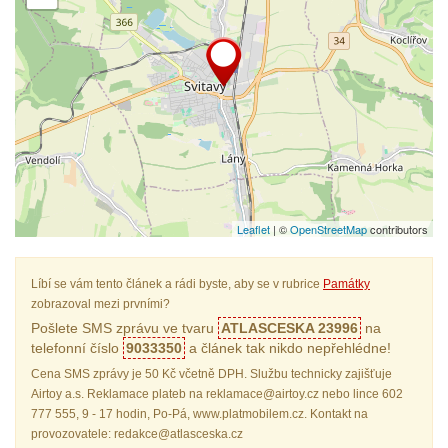
Leaflet
| ©
OpenStreetMap
contributors
Líbí se vám tento článek a rádi byste, aby se v rubrice
Památky
zobrazoval mezi prvními?
Pošlete SMS zprávu ve tvaru
ATLASCESKA 23996
na
telefonní číslo
9033350
a článek tak nikdo nepřehlédne!
Cena SMS zprávy je 50 Kč včetně DPH. Službu technicky zajišťuje
Airtoy a.s. Reklamace plateb na reklamace@airtoy.cz nebo lince 602
777 555, 9 - 17 hodin, Po-Pá, www.platmobilem.cz. Kontakt na
provozovatele: redakce@atlasceska.cz