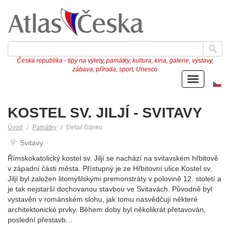
Česká republika - tipy na výlety, památky, kultura, kina, galerie, výstavy,
zábava, příroda, sport, Unesco
Menu
Če
ve
KOSTEL SV. JILJÍ - SVITAVY
Úvod
Památky
Detail článku
Svitavy
Římskokatolický kostel sv. Jiljí se nachází na svitavském hřbitově
v západní části města. Přístupný je ze Hřbitovní ulice.Kostel sv.
Jiljí byl založen litomyšlskými premonstráty v polovině 12. století a
je tak nejstarší dochovanou stavbou ve Svitavách. Původně byl
vystavěn v románském slohu, jak tomu nasvědčují některé
architektonické prvky. Během doby byl několikrát přetavován,
poslední přestavb…