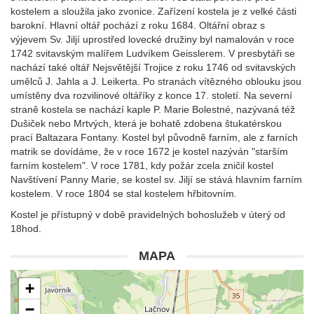
kostelem a sloužila jako zvonice. Zařízení kostela je z velké části
barokní. Hlavní oltář pochází z roku 1684. Oltářní obraz s
výjevem Sv. Jiljí uprostřed lovecké družiny byl namalován v roce
1742 svitavským malířem Ludvíkem Geisslerem. V presbytáři se
nachází také oltář Nejsvětější Trojice z roku 1746 od svitavských
umělců J. Jahla a J. Leikerta. Po stranách vítězného oblouku jsou
umístěny dva rozvilinové oltáříky z konce 17. století. Na severní
straně kostela se nachází kaple P. Marie Bolestné, nazývaná též
Dušiček nebo Mrtvých, která je bohatě zdobena štukatérskou
prací Baltazara Fontany. Kostel byl původně farním, ale z farních
matrik se dovídáme, že v roce 1672 je kostel nazýván "starším
farním kostelem". V roce 1781, kdy požár zcela zničil kostel
Navštívení Panny Marie, se kostel sv. Jiljí se stává hlavním farním
kostelem. V roce 1804 se stal kostelem hřbitovním.
Kostel je přístupný v době pravidelných bohoslužeb v úterý od
18hod.
MAPA
+
−