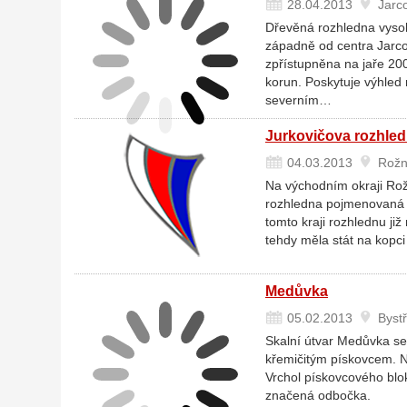
28.04.2013
Jarc
Dřevěná rozhledna vysok
západně od centra Jarcov
zpřístupněna na jaře 2009
korun. Poskytuje výhled 
severním…
Jurkovičova rozhle
04.03.2013
Rožn
Na východním okraji Rož
rozhledna pojmenovaná p
tomto kraji rozhlednu již
tehdy měla stát na kopci
Medůvka
05.02.2013
Bystř
Skalní útvar Medůvka se
křemičitým pískovcem. N
Vrchol pískovcového blo
značená odbočka.