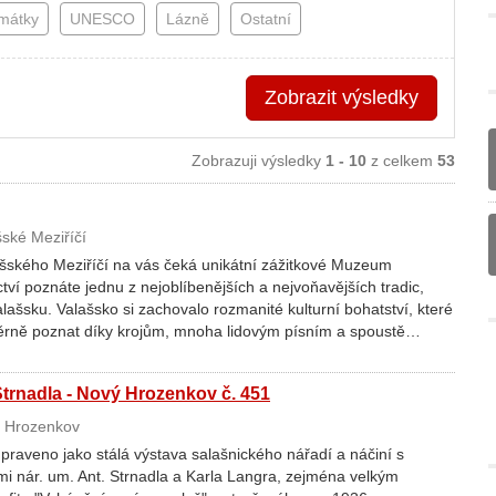
amátky
UNESCO
Lázně
Ostatní
Zobrazit
výsledky
Zobrazuji výsledky
1 - 10
z celkem
53
ské Meziříčí
šského Meziříčí na vás čeká unikátní zážitkové Muzeum
ctví poznáte jednu z nejoblíbenějších a nejvoňavějších tradic,
lašsku. Valašsko si zachovalo rozmanité kulturní bohatství, které
rně poznat díky krojům, mnoha lidovým písním a spoustě…
trnadla - Nový Hrozenkov č. 451
 Hrozenkov
praveno jako stálá výstava salašnického nářadí a náčiní s
 nár. um. Ant. Strnadla a Karla Langra, zejména velkým