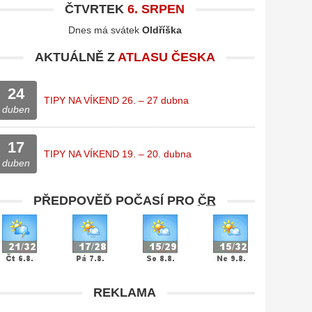
ČTVRTEK
6. SRPEN
Dnes má svátek
Oldříška
AKTUÁLNĚ Z
ATLASU ČESKA
24
TIPY NA VÍKEND 26. – 27 dubna
duben
17
TIPY NA VÍKEND 19. – 20. dubna
duben
PŘEDPOVĚĎ POČASÍ PRO
ČR
REKLAMA