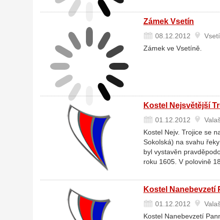
Zámek Vsetín
08.12.2012
Vset
Zámek ve Vsetíně.
Kostel Nejsvětější Tr
01.12.2012
Valaš
Kostel Nejv. Trojice se n
Sokolská) na svahu řeky 
byl vystavěn pravděpodo
roku 1605. V polovině 18
Kostel Nanebevzetí P
01.12.2012
Valaš
Kostel Nanebevzetí Pann