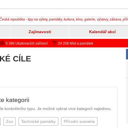
Česká republika - tipy na výlety, památky, kultura, kina, galerie, výstavy, zábava, př
Zajímavosti
Kalendář akcí
5 386 Ubytovacích zařízení
24 208 Míst a památek
KÉ CÍLE
e kategorii
 cíle konkrétního typu. Je možné vybrat více kategorií najednou.
Zoo
Technické památky
Přírodní scenérie