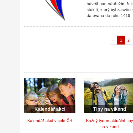
návrší nad nábřežím řek
století, který byl zasvě
datována do roku 1419. 
«
1
2
Kalendář akcí
Tipy na víkend
Kalendář akcí v celé ČR
Každý týden aktuální tip
na víkend