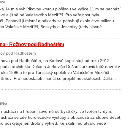
ová
á 14 m s vyhlídkovou krytou plošinou ve výšce 11 m se nachází
é a jižně od Valašského Meziříčí. Pro veřejnost byla
. Postavili ji místní a náklady se pohybují okolo čtvrt milionu
na Valašské Meziříčí, Beskydy a Jeseníky (tedy hlavně
dna - Rožnov pod Radhoštěm
ov pod Radhoštěm
nova pod Radhoštěm, na Karlově kopci stojí od roku 2012
odle architekta Dušana Jurkoviče.Dušan Jurkovič totiž navrhl v
 roku 1896 a to pro Turistický spolek ve Valašském Meziříčí,
 Brňov. Pro nedostatek financí se projekt neuskutečnil. Další…
ička
 nachází na hřebeni severně od Bystřičky. Je tvořen tvrdým,
achází se zde horolezecké výstupy s obtížností až stupně devět.
ku poskytuje jen drobný výhled. Ke skalnímu útvaru vede