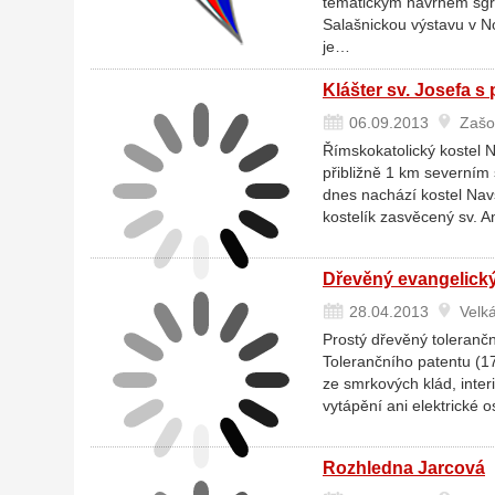
tématickým návrhem sgraf
Salašnickou výstavu v No
je…
Klášter sv. Josefa s
06.09.2013
Zašo
Římskokatolický kostel 
přibližně 1 km severním
dnes nachází kostel Navš
kostelík zasvěcený sv. A
Dřevěný evangelický 
28.04.2013
Velká
Prostý dřevěný tolerančn
Tolerančního patentu (1
ze smrkových klád, inter
vytápění ani elektrické 
Rozhledna Jarcová