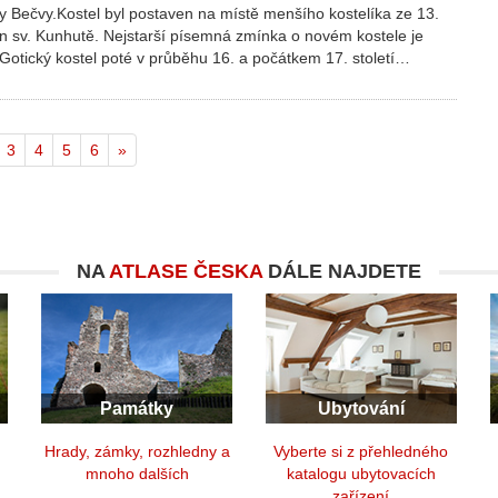
y Bečvy.Kostel byl postaven na místě menšího kostelíka ze 13.
cen sv. Kunhutě. Nejstarší písemná zmínka o novém kostele je
Gotický kostel poté v průběhu 16. a počátkem 17. století…
3
4
5
6
»
NA
ATLASE ČESKA
DÁLE NAJDETE
Památky
Ubytování
y
Hrady, zámky, rozhledny a
Vyberte si z přehledného
mnoho dalších
katalogu ubytovacích
zařízení