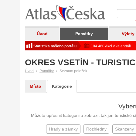
Úvod
Památky
Výlety
Statistika našeho portálu
104 460 Akcí v kalendáři
OKRES VSETÍN - TURISTIC
Úvod
Památky
Seznam položek
Místo
Kategorie
Vybert
Můžete upřesnit kategorii a zobrazit tak jen turistické
Hrady a zámky
Rozhledny
Skanzeny