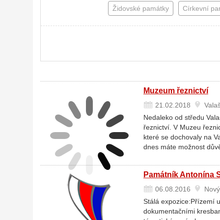
Židovské památky
Církevní p
Muzeum řeznictví
21.02.2018
Valaš
Nedaleko od středu Vala
řeznictví. V Muzeu řezni
které se dochovaly na Va
dnes máte možnost důvě
Památník Antonína S
06.08.2016
Nový
Stálá expozice:Přízemí u
dokumentačními kresbami