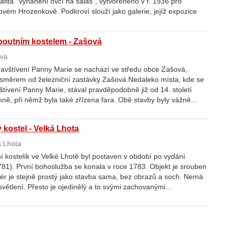
ita "Vyhánění ovcí na salaš", vytvořeného v r. 1936 pro
vém Hrozenkově. Podkroví slouží jako galerie, jejíž expozice
 poutním kostelem - Zašová
vá
Navštívení Panny Marie se nachází ve středu obce Zašová,
 směrem od železniční zastávky Zašová.Nedaleko místa, kde se
tívení Panny Marie, stával pravděpodobně již od 14. století
nně, při němž byla také zřízena fara. Obě stavby byly vážně…
kostel - Velká Lhota
 Lhota
í kostelík ve Velké Lhotě byl postaven v období po vydání
781). První bohoslužba se konala v roce 1783. Objekt je srouben
iér je stejně prostý jako stavba sama, bez obrazů a soch. Nemá
osvětlení. Přesto je ojedinělý a to svými zachovanými…