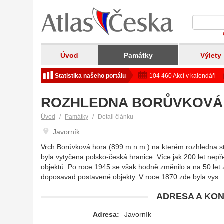
Úvod
Památky
Výlety
Statistika našeho portálu
104 460 Akcí v kalendáři
ROZHLEDNA BORŮVKOVÁ
Úvod
Památky
Detail článku
Javorník
Vrch Borůvková hora (899 m.n.m.) na kterém rozhledna s
byla vytyčena polsko-česká hranice. Více jak 200 let nepře
objektů. Po roce 1945 se však hodně změnilo a na 50 let
doposavad postavené objekty. V roce 1870 zde byla vys
ADRESA A KON
Adresa:
Javorník