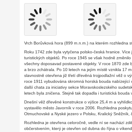
Vrch Borůvková hora (899 m.n.m.) na kterém rozhledna st
Roku 1742 zde byla vytyčena polsko-česká hranice. Více j
turistických objektů. Po roce 1945 se však hodně změnilo
všechny doposavad postavené objekty. V roce 1870 zde b
a brzo zchátrala. Po 10 letech na jejím místě vznikla 17
slavnostně otevřena již třetí dřevěná trojpodlažní věž o v
roce 1911 vybudována skromná horská bouda nabízející ob
další chata za iniciativy sekce Moravskoslezského sudetsk
letech byla zničena. Stejně tak dopadla i turistická boud
Dnešní věž dřevěné konstrukce o výšce 25,4 m a vyhlídk
vystavělo město Javorník v roce 2006. Rozhledna poskytu
Otmuchovské a Nyské jezero v Polsku, Kralický Sněžník, 
Rozhledna je otevřena celoročně, vedle ní se nachází zděný
občerstvením, který je otevřen od dubna do října o víken