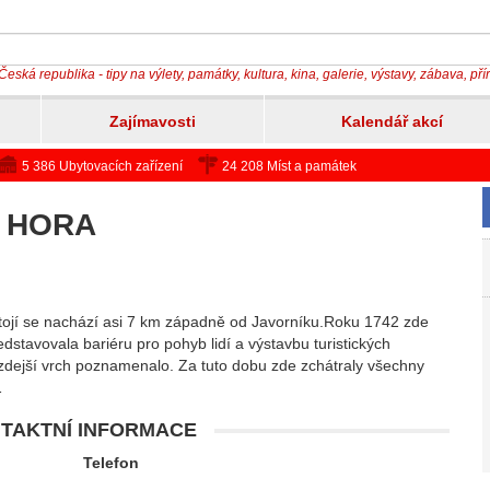
Česká republika - tipy na výlety, památky, kultura, kina, galerie, výstavy, zábava, př
Zajímavosti
Kalendář akcí
5 386 Ubytovacích zařízení
24 208 Míst a památek
 HORA
tojí se nachází asi 7 km západně od Javorníku.Roku 1742 zde
dstavovala bariéru pro pohyb lidí a výstavbu turistických
 zdejší vrch poznamenalo. Za tuto dobu zde zchátraly všechny
…
TAKTNÍ INFORMACE
Telefon