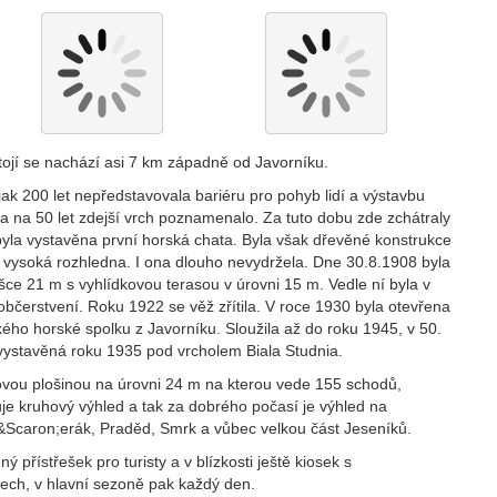
ojí se nachází asi 7 km západně od Javorníku.
ak 200 let nepředstavovala bariéru pro pohyb lidí a výstavbu
 a na 50 let zdejší vrch poznamenalo. Za tuto dobu zde zchátraly
yla vystavěna první horská chata. Byla však dřevěné konstrukce
 m vysoká rozhledna. I ona dlouho nevydržela. Dne 30.8.1908 byla
ýšce 21 m s vyhlídkovou terasou v úrovni 15 m. Vedle ní byla v
čerstvení. Roku 1922 se věž zřítila. V roce 1930 byla otevřena
ého horské spolku z Javorníku. Sloužila až do roku 1945, v 50.
a vystavěná roku 1935 pod vrcholem Biala Studnia.
ovou plošinou na úrovni 24 m na kterou vede 155 schodů,
je kruhový výhled a tak za dobrého počasí je výhled na
&Scaron;erák, Praděd, Smrk a vůbec velkou část Jeseníků.
 přístřešek pro turisty a v blízkosti ještě kiosek s
dech, v hlavní sezoně pak každý den.