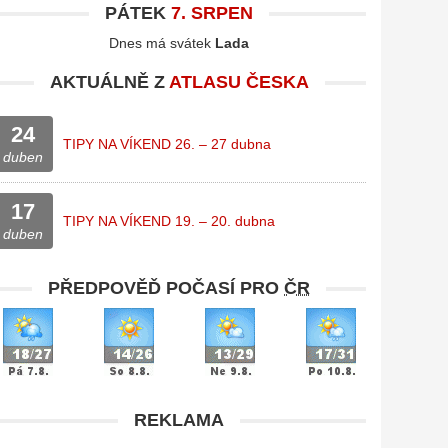
PÁTEK
7. SRPEN
Dnes má svátek
Lada
AKTUÁLNĚ Z
ATLASU ČESKA
24
TIPY NA VÍKEND 26. – 27 dubna
duben
17
TIPY NA VÍKEND 19. – 20. dubna
duben
PŘEDPOVĚĎ POČASÍ PRO
ČR
REKLAMA