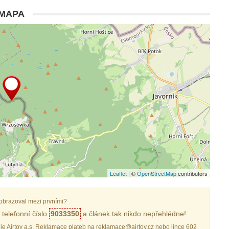
MAPA
Leaflet
| ©
OpenStreetMap
contributors
obrazoval mezi prvními?
telefonní číslo
9033350
a článek tak nikdo nepřehlédne!
je Airtoy a.s. Reklamace plateb na reklamace@airtoy.cz nebo lince 602