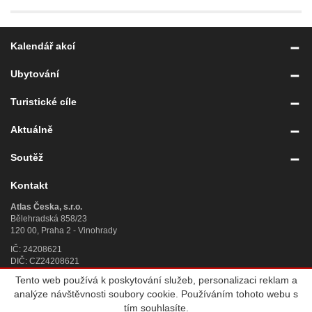
Kalendář akcí
Ubytování
Turistické cíle
Aktuálně
Soutěž
Kontakt
Atlas Česka, s.r.o.
Bělehradská 858/23
120 00, Praha 2 - Vinohrady
IČ: 24208621
DIČ: CZ24208621
Tento web používá k poskytování služeb, personalizaci reklam a
Úplný kontakt
»
analýze návštěvnosti soubory cookie. Používáním tohoto webu s
© 2007 - 2026
Atlas Česka, s.r.o.
, IČ 242 08 621, se sídlem Praha 2,
tím souhlasíte.