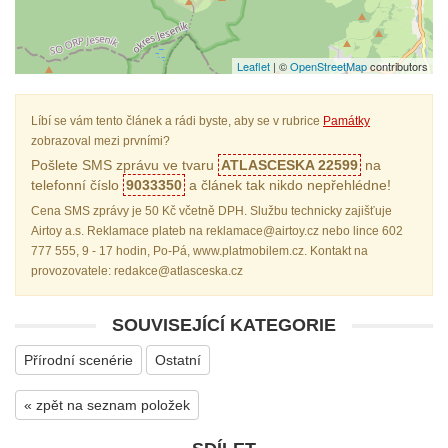
Leaflet
| ©
OpenStreetMap
contributors
Líbí se vám tento článek a rádi byste, aby se v rubrice
Památky
zobrazoval mezi prvními?
Pošlete SMS zprávu ve tvaru
ATLASCESKA 22599
na
telefonní číslo
9033350
a článek tak nikdo nepřehlédne!
Cena SMS zprávy je 50 Kč včetně DPH. Službu technicky zajišťuje
Airtoy a.s. Reklamace plateb na reklamace@airtoy.cz nebo lince 602
777 555, 9 - 17 hodin, Po-Pá, www.platmobilem.cz. Kontakt na
provozovatele: redakce@atlasceska.cz
SOUVISEJÍCÍ KATEGORIE
Přírodní scenérie
Ostatní
« zpět na seznam položek