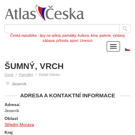
Česká republika - tipy na výlety, památky, kultura, kina, galerie, výstavy,
zábava, příroda, sport, Unesco
Menu
Če
ve
ŠUMNÝ, VRCH
Úvod
Památky
Detail článku
Jeseník
ADRESA A KONTAKTNÍ INFORMACE
Adresa:
Jeseník
Oblast
Střední Morava
Kraj