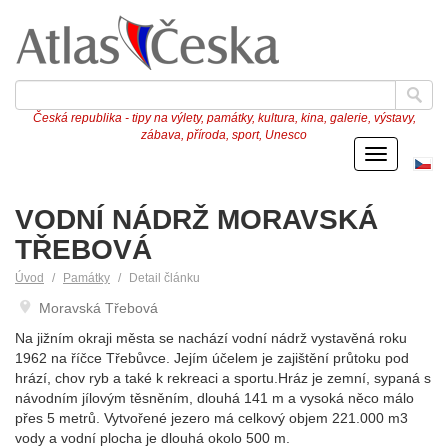
Česká republika - tipy na výlety, památky, kultura, kina, galerie, výstavy,
zábava, příroda, sport, Unesco
Menu
Če
ve
VODNÍ NÁDRŽ MORAVSKÁ
TŘEBOVÁ
Úvod
Památky
Detail článku
Moravská Třebová
Na jižním okraji města se nachází vodní nádrž vystavěná roku
1962 na říčce Třebůvce. Jejím účelem je zajištění průtoku pod
hrází, chov ryb a také k rekreaci a sportu.Hráz je zemní, sypaná s
návodním jílovým těsněním, dlouhá 141 m a vysoká něco málo
přes 5 metrů. Vytvořené jezero má celkový objem 221.000 m3
vody a vodní plocha je dlouhá okolo 500 m.