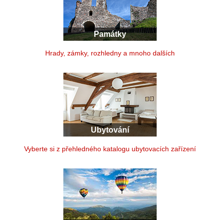
Památky
Hrady, zámky, rozhledny a mnoho dalších
Ubytování
Vyberte si z přehledného katalogu ubytovacích zařízení