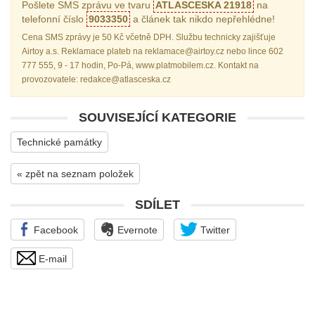
Pošlete SMS zprávu ve tvaru
ATLASCESKA 21918
na
telefonní číslo
9033350
a článek tak nikdo nepřehlédne!
Cena SMS zprávy je 50 Kč včetně DPH. Službu technicky zajišťuje
Airtoy a.s. Reklamace plateb na reklamace@airtoy.cz nebo lince 602
777 555, 9 - 17 hodin, Po-Pá, www.platmobilem.cz. Kontakt na
provozovatele: redakce@atlasceska.cz
SOUVISEJÍCÍ KATEGORIE
Technické památky
« zpět na seznam položek
SDÍLET
Facebook
Evernote
Twitter
E-mail