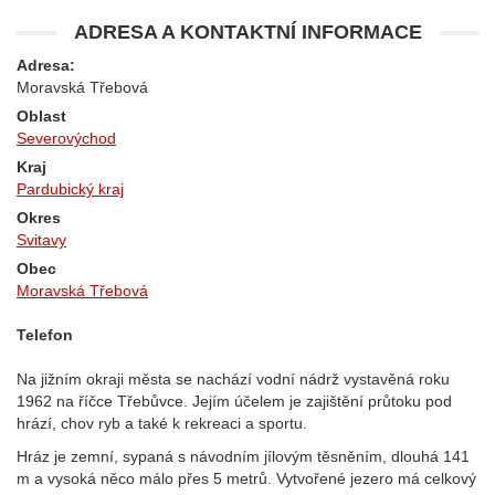
ADRESA A KONTAKTNÍ INFORMACE
Adresa:
Moravská Třebová
Oblast
Severovýchod
Kraj
Pardubický kraj
Okres
Svitavy
Obec
Moravská Třebová
Telefon
Na jižním okraji města se nachází vodní nádrž vystavěná roku
1962 na říčce Třebůvce. Jejím účelem je zajištění průtoku pod
hrází, chov ryb a také k rekreaci a sportu.
Hráz je zemní, sypaná s návodním jílovým těsněním, dlouhá 141
m a vysoká něco málo přes 5 metrů. Vytvořené jezero má celkový