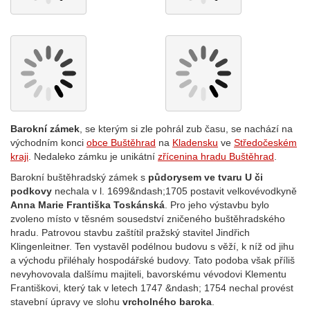
Barokní zámek
, se kterým si zle pohrál zub času, se nachází na
východním konci
obce Buštěhrad
na
Kladensku
ve
Středočeském
kraji
. Nedaleko zámku je unikátní
zřícenina hradu Buštěhrad
.
Barokní buštěhradský zámek s
půdorysem ve tvaru U či
podkovy
nechala v l. 1699&ndash;1705 postavit velkovévodkyně
Anna Marie Františka Toskánská
. Pro jeho výstavbu bylo
zvoleno místo v těsném sousedství zničeného buštěhradského
hradu. Patrovou stavbu zaštítil pražský stavitel Jindřich
Klingenleitner. Ten vystavěl podélnou budovu s věží, k níž od jihu
a východu přiléhaly hospodářské budovy. Tato podoba však příliš
nevyhovovala dalšímu majiteli, bavorskému vévodovi Klementu
Františkovi, který tak v letech 1747 &ndash; 1754 nechal provést
stavební úpravy ve slohu
vrcholného baroka
.