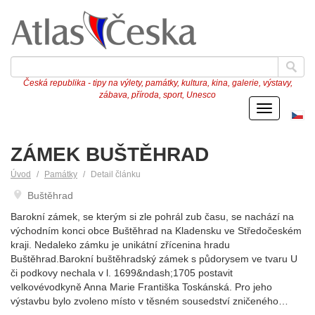
Česká republika - tipy na výlety, památky, kultura, kina, galerie, výstavy,
zábava, příroda, sport, Unesco
Menu
Če
ve
ZÁMEK BUŠTĚHRAD
Úvod
Památky
Detail článku
Buštěhrad
Barokní zámek, se kterým si zle pohrál zub času, se nachází na
východním konci obce Buštěhrad na Kladensku ve Středočeském
kraji. Nedaleko zámku je unikátní zřícenina hradu
Buštěhrad.Barokní buštěhradský zámek s půdorysem ve tvaru U
či podkovy nechala v l. 1699&ndash;1705 postavit
velkovévodkyně Anna Marie Františka Toskánská. Pro jeho
výstavbu bylo zvoleno místo v těsném sousedství zničeného…