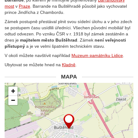
Barrande
, po kterém je mimojiné pojmenovaný
Barrandovský
most
v
Praze
. Barrande na Buštěhradě působil jako vychovatel
prince Jindřicha z Chambordu.
Zámek postupně přestával plnit svou sídelní úlohu a v jeho zdech
se postupem času usídlili úředníci. Všechen původní mobiliář byl
odtud odvezen. Po vzniku ČSR v r. 1918 byl zámek zestátněn a
dnes je
majitelem město Buštěhrad
. Zámek
není veřejnosti
přístupný
a je ve velmi špatném technickém stavu.
V okolí můžete navštívit například
Muzeum památníku Lidice
.
Ubytovat se můžete hned na
Kladně
.
MAPA
+
−