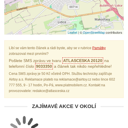
Leaflet
| ©
OpenStreetMap
contributors
Líbí se vám tento článek a rádi byste, aby se v rubrice
Památky
zobrazoval mezi prvními?
Pošlete SMS zprávu ve tvaru
ATLASCESKA 20120
na
telefonní číslo
9033350
a článek tak nikdo nepřehlédne!
Cena SMS zprávy je 50 Kč včetně DPH. Službu technicky zajišťuje
Airtoy a.s. Reklamace plateb na reklamace@airtoy.cz nebo lince 602
777 555, 9 - 17 hodin, Po-Pá, www.platmobilem.cz. Kontakt na
provozovatele: redakce@atlasceska.cz
ZAJÍMAVÉ AKCE V OKOLÍ