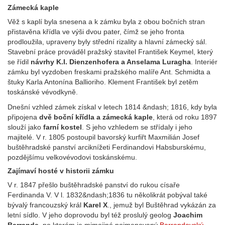
Zámecká kaple
Věž s kaplí byla snesena a k zámku byla z obou bočních stran
přistavěna křídla ve výši dvou pater, čímž se jeho fronta
prodloužila, upraveny byly střední rizality a hlavní zámecký sál.
Stavební práce prováděl pražský stavitel František Keymel, který
se řídil
návrhy K.I. Dienzenhofera a Anselama Luragha
. Interiér
zámku byl vyzdoben freskami pražského malíře Ant. Schmidta a
štuky Karla Antonína Ballioriho. Klement František byl zetěm
toskánské vévodkyně.
Dnešní vzhled zámek získal v letech 1814 &ndash; 1816, kdy byla
připojena
dvě boční křídla a zámecká kaple
, která od roku 1897
slouží jako
farní kostel
. S jeho vzhledem se střídaly i jeho
majitelé. V r. 1805 postoupil bavorský kurfiřt Maxmilián Josef
buštěhradské panství arciknížeti Ferdinandovi Habsburskému,
pozdějšímu velkovévodovi toskánskému.
Zajímaví hosté v historii zámku
V r. 1847 přešlo buštěhradské panství do rukou císaře
Ferdinanda V. V l. 1832&ndash;1836 tu několikrát pobýval také
bývalý francouzský král
Karel X
., jemuž byl Buštěhrad vykázán za
letní sídlo. V jeho doprovodu byl též proslulý geolog
Joachim