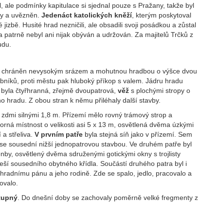
l, ale podmínky kapitulace si sjednal pouze s Pražany, takže byl
ity a uvězněn.
Jedenáct katolických kněží
, kterým poskytoval
jizbě. Husité hrad nezničili, ale obsadili svoji posádkou a zůstal
a patrně nebyl ani nijak obýván a udržován. Za majitelů Trčků z
udu.
 Byl chráněn nevysokým srázem a mohutnou hradbou o výšce dvou
ybníků, proti městu pak hluboký příkop s valem. Jádru hradu
byla čtyřhranná, zřejmě dvoupatrová,
věž
s plochými stropy o
ího hradu. Z obou stran k němu přiléhaly další stavby.
dmi silnými 1,8 m. Přízemí mělo rovný trámový strop a
storná místnost o velikosti asi 5 x 13 m, osvětlená dvěma úzkými
 a střeliva.
V prvním patře
byla stejná síň jako v přízemí. Sem
 se sousední nižší jednopatrovou stavbou. Ve druhém patře byl
enby, osvětlený dvěma sdruženými gotickými okny s trojlisty
eší sousedního obytného křídla. Součástí druhého patra byl i
o hradnímu pánu a jeho rodině. Zde se spalo, jedlo, pracovalo a
tovalo.
tupný
. Do dnešní doby se zachovaly poměrně velké fregmenty z