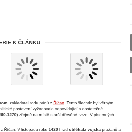
RIE K ČLÁNKU
hrom
, zakladatel rodu pánů z
Říčan
. Tento šlechtic byl věrným
litické postavení vyžadovalo odpovídající a dostatečně
260-1270)
zřejmě na místě starší dřevěné tvrze. V písemných
iš z Říčan. V listopadu roku
1420
hrad
obléhala vojska
pražanů a