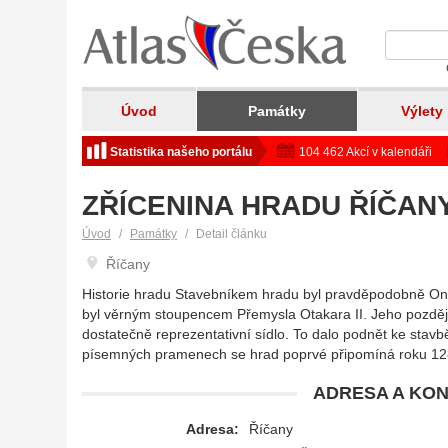
Úvod
Památky
Výlety
Statistika našeho portálu
104 462 Akcí v kalendáři
ZŘÍCENINA HRADU ŘÍČAN
Úvod
Památky
Detail článku
Říčany
Historie hradu Stavebníkem hradu byl pravděpodobně Ondř
byl věrným stoupencem Přemysla Otakara II. Jeho pozdějš
dostatečně reprezentativní sídlo. To dalo podnět ke stav
písemných pramenech se hrad poprvé připomíná roku 1
ADRESA A KON
Adresa:
Říčany