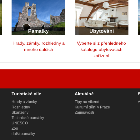
Památky
Ubytování
y
Hrady, zámky, rozhledny a
Vyberte si z přehledného
mnoho dalších
katalogu ubytovacích
zařízení
Turistické cíle
Aktuálně
Hrady a zámky
Tipy na víkend
A
Rozhledny
Kulturní dění v Praze
Skanzeny
Zajímavosti
Technické památky
UNESCO
Zoo
další památky ...