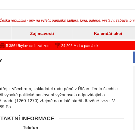
Česká republika - tipy na výlety, památky, kultura, kina, galerie, výstavy, zábava, př
Zajímavosti
Kalendář akcí
5 386 Ubytovacích zařízení
24 208 Míst a památek
Y
ej z Všechrom, zakladatel rodu pánů z Říčan. Tento šlechtic
í vysoké politické postavení vyžadovalo odpovídající a
bě hradu (1260-1270) zřejmě na místě starší dřevěné tvrze. V
289.Po…
TAKTNÍ INFORMACE
Telefon