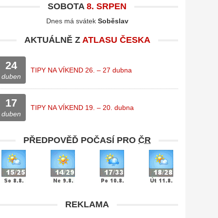
SOBOTA
8. SRPEN
Dnes má svátek
Soběslav
AKTUÁLNĚ Z
ATLASU ČESKA
24
TIPY NA VÍKEND 26. – 27 dubna
duben
17
TIPY NA VÍKEND 19. – 20. dubna
duben
PŘEDPOVĚĎ POČASÍ PRO
ČR
REKLAMA