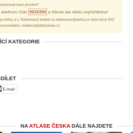
obrazoval mezi prvními?
telefonní číslo
9033350
a článek tak nikdo nepřehlédne!
je Airtoy a.s. Reklamace plateb na reklamace@airtoy.cz nebo lince 602
provozovatele: redakce@atlasceska.cz
ÍCÍ KATEGORIE
SDÍLET
E-mail
NA
ATLASE ČESKA
DÁLE NAJDETE