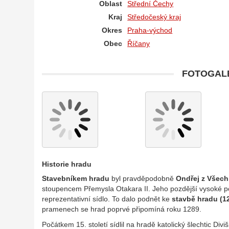
Oblast
Střední Čechy
Kraj
Středočeský kraj
Okres
Praha-východ
Obec
Říčany
FOTOGALE
Historie hradu
Stavebníkem hradu
byl pravděpodobně
Ondřej z Všec
stoupencem Přemysla Otakara II. Jeho pozdější vysoké po
reprezentativní sídlo. To dalo podnět ke
stavbě hradu (1
pramenech se hrad poprvé připomíná roku 1289.
Počátkem 15. století sídlil na hradě katolický šlechtic Div