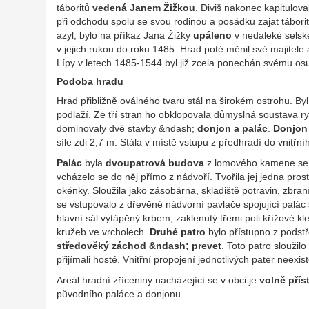
táboritů
vedená
Janem Žižkou
. Diviš nakonec kapitulova
při odchodu spolu se svou rodinou a posádku zajat tábor
azyl, bylo na příkaz Jana Žižky
upáleno
v nedaleké selské 
v jejich rukou do roku 1485. Hrad poté měnil své majitele 
Lípy v letech 1485-1544 byl již zcela ponechán svému os
Podoba hradu
Hrad přibližně oválného tvaru stál na širokém ostrohu.
podlaží. Ze tří stran ho obklopovala důmyslná soustava r
dominovaly dvě stavby &ndash;
donjon a
palác
.
Donjon
síle zdi 2,7 m. Stála v místě vstupu z předhradí do vnitřn
Palác
byla
dvoupatrová budova
z lomového kamene se z
vcházelo se do něj přímo z nádvoří. Tvořila jej jedna pro
okénky. Sloužila jako zásobárna, skladiště potravin, zbraní
se vstupovalo z dřevěné nádvorní pavlače spojující palác
hlavní sál vytápěný krbem, zaklenutý třemi poli křížové kl
kružeb ve vrcholech.
Druhé patro
bylo přístupno z podstř
středověký záchod &ndash; prevet
. Toto patro sloužil
přijímali hosté. Vnitřní propojení jednotlivých pater neexis
Areál hradní zříceniny nacházející se v obci je
volně přís
původního paláce a donjonu.