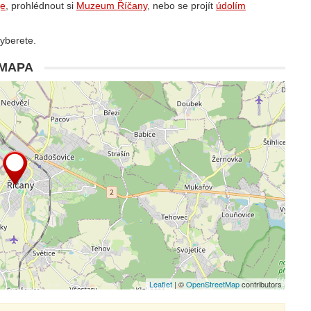
je
, prohlédnout si
Muzeum Říčany
, nebo se projít
údolím
 vyberete.
MAPA
Leaflet
| ©
OpenStreetMap
contributors