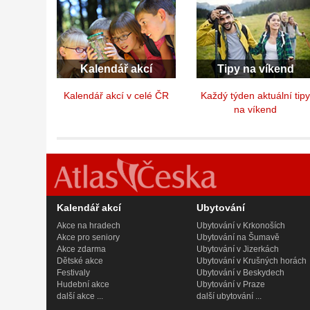
Kalendář akcí
Tipy na víkend
Kalendář akcí v celé ČR
Každý týden aktuální tip
na víkend
Kalendář akcí
Ubytování
Akce na hradech
Ubytování v Krkonoších
Akce pro seniory
Ubytování na Šumavě
Akce zdarma
Ubytování v Jizerkách
Dětské akce
Ubytování v Krušných horách
Festivaly
Ubytování v Beskydech
Hudební akce
Ubytování v Praze
další akce ...
další ubytování ...