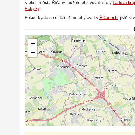
V okolí města Říčany můžete objevovat krásy
Ladova kra
Rokytky
.
Pokud byste se chtěli přímo ubytovat v
Říčanech
, jistě si
+
−