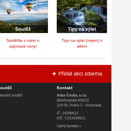
Soutěž
Tipy na výlet
Soutěžte s námi o
Tipy na výlet (nejen) s
zajímavé ceny!
dětmi
Přidat akci zdarma
Soutěž
Kontakt
ktuální soutěž
Atlas Česka, s.r.o.
Bělehradská 858/23
120 00, Praha 2 - Vinohrady
IČ: 24208621
DIČ: CZ24208621
Úplný kontakt
»