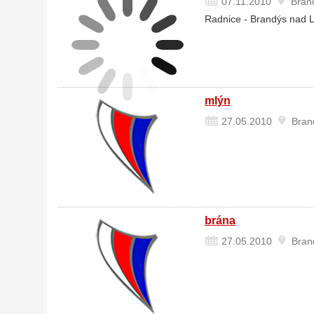
07.11.2010
Brand
Radnice - Brandýs nad 
mlýn
27.05.2010
Brand
brána
27.05.2010
Brand