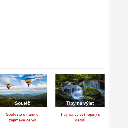
Soutěž
Tipy na výlet
Soutěžte s námi o
Tipy na výlet (nejen) s
zajímavé ceny!
dětmi