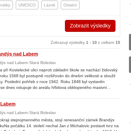
amátky
UNESCO
Lázně
Ostatní
Zobrazit
výsledky
Zobrazuji výsledky
1 - 10
z celkem
15
randýs nad Labem
ýs nad Labem-Stará Boleslav
při Kostelecké ulici naproti základní škole se nachází židovský
 roku 1568 byl postupně rozšiřován do dnešní velikosti a sloužil
ky. Poslední pohřeb v roce 1942. Roku 1848 byl vystavěn
 se dnes vstupuje do areálu hřbitova obklopeného masivní…
 Labem
ýs nad Labem-Stará Boleslav
okraji stejnojmenného města, stojí renesanční zámek Brandýs
Na počátku 14. století nechal Jan z Michalovic postavit tvrz na