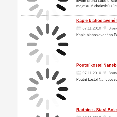
levém břehu Labe u Star
majetku Michaloviců zůst
Kaple blahoslavenéh
07.11.2010
Brand
Kaple blahoslaveného Po
Poutní kostel Nanebe
07.11.2010
Brand
Poutní kostel Nanebevzet
Radnice - Stará Bole