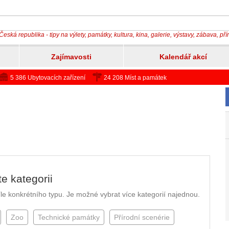
Česká republika - tipy na výlety, památky, kultura, kina, galerie, výstavy, zábava, př
Zajímavosti
Kalendář akcí
5 386 Ubytovacích zařízení
24 208 Míst a památek
e kategorii
 cíle konkrétního typu. Je možné vybrat více kategorií najednou.
Zoo
Technické památky
Přírodní scenérie