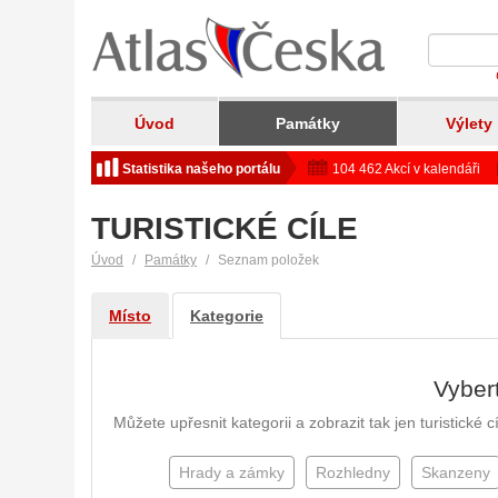
Úvod
Památky
Výlety
Statistika našeho portálu
104 462 Akcí v kalendáři
TURISTICKÉ CÍLE
Úvod
Památky
Seznam položek
Místo
Kategorie
Vybert
Můžete upřesnit kategorii a zobrazit tak jen turistické
Hrady a zámky
Rozhledny
Skanzeny