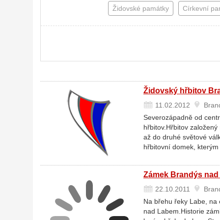
Židovské památky
Církevní p
Židovský hřbitov B
11.02.2012
Brand
Severozápadně od centra 
hřbitov.Hřbitov založený
až do druhé světové vál
hřbitovní domek, kterým
Zámek Brandýs nad
22.10.2011
Brand
Na břehu řeky Labe, na 
nad Labem.Historie zámku