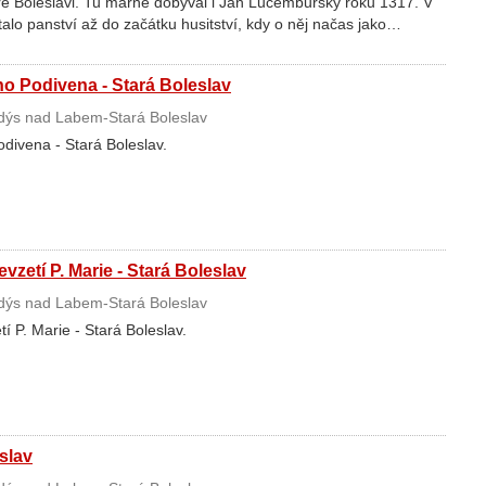
é Boleslavi. Tu marně dobýval i Jan Lucemburský roku 1317. V
alo panství až do začátku husitství, kdy o něj načas jako…
o Podivena - Stará Boleslav
ýs nad Labem-Stará Boleslav
divena - Stará Boleslav.
vzetí P. Marie - Stará Boleslav
ýs nad Labem-Stará Boleslav
í P. Marie - Stará Boleslav.
slav