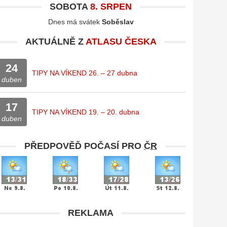
SOBOTA
8. SRPEN
Dnes má svátek
Soběslav
AKTUÁLNĚ Z
ATLASU ČESKA
24
TIPY NA VÍKEND 26. – 27 dubna
duben
17
TIPY NA VÍKEND 19. – 20. dubna
duben
PŘEDPOVĚĎ POČASÍ PRO
ČR
REKLAMA