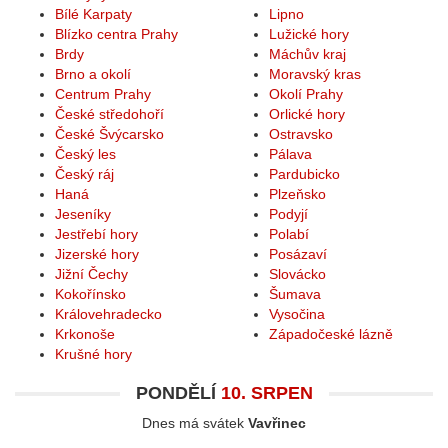
Bílé Karpaty
Lipno
Blízko centra Prahy
Lužické hory
Brdy
Máchův kraj
Brno a okolí
Moravský kras
Centrum Prahy
Okolí Prahy
České středohoří
Orlické hory
České Švýcarsko
Ostravsko
Český les
Pálava
Český ráj
Pardubicko
Haná
Plzeňsko
Jeseníky
Podyjí
Jestřebí hory
Polabí
Jizerské hory
Posázaví
Jižní Čechy
Slovácko
Kokořínsko
Šumava
Královehradecko
Vysočina
Krkonoše
Západočeské lázně
Krušné hory
PONDĚLÍ
10. SRPEN
Dnes má svátek
Vavřinec