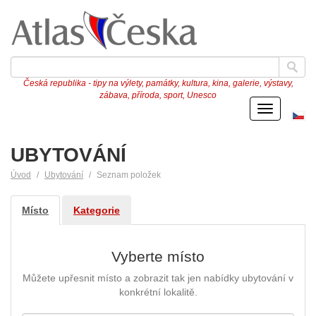
Česká republika - tipy na výlety, památky, kultura, kina, galerie, výstavy,
zábava, příroda, sport, Unesco
Menu
Če
ve
UBYTOVÁNÍ
Úvod
Ubytování
Seznam položek
Místo
Kategorie
Vyberte místo
Můžete upřesnit místo a zobrazit tak jen nabídky ubytování v
konkrétní lokalitě.