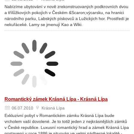
Nabízíme ubytování v nově zrekonstruovaných podkrovních dvou
a třílůžkových pokojích v Českém &Scaron;výcarsku, na hranici
národního parku, Labských pískovců a Lužických hor. Prostředí je
nekuřáceké. Lamy se jmenují Kao a Wiki.
Romantický zámek Krásná Lípa - Krásná Lípa
06.07.2010
Krásná Lípa
Exkluzivní pobyt v Romantickém zámku Krásná Lípa bude
vrcholem vaší dovolené. Je to totiž jeden z nejkrásnějších zámků
v České republice. Luxusní romantický hrad a zámek Krásná Lípa
postavený v roce 1886 je situován ve velmi nádherné lokalitě -