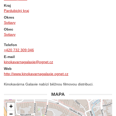
Kraj
Pardubický kraj
Okres
Svitavy
Obec
Svitavy
Telefon
+420 732 309 046
E-mail
kinokavarnagalaxie@ognet.cz
Web
http://www.kinokavarnagalaxie.ognet.cz
Kinokavárna Galaxie nabízí běžnou filmovou distribuci.
MAPA
+
−