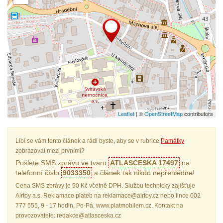
Leaflet
| ©
OpenStreetMap
contributors
Líbí se vám tento článek a rádi byste, aby se v rubrice
Památky
zobrazoval mezi prvními?
Pošlete SMS zprávu ve tvaru
ATLASCESKA 17497
na
telefonní číslo
9033350
a článek tak nikdo nepřehlédne!
Cena SMS zprávy je 50 Kč včetně DPH. Službu technicky zajišťuje
Airtoy a.s. Reklamace plateb na reklamace@airtoy.cz nebo lince 602
777 555, 9 - 17 hodin, Po-Pá, www.platmobilem.cz. Kontakt na
provozovatele: redakce@atlasceska.cz