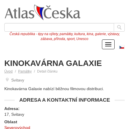
Česká republika - tipy na výlety, památky, kultura, kina, galerie, výstavy,
zábava, příroda, sport, Unesco
Menu
Če
ve
KINOKAVÁRNA GALAXIE
Úvod
Památky
Detail článku
Svitavy
Kinokavárna Galaxie nabízí běžnou filmovou distribuci.
ADRESA A KONTAKTNÍ INFORMACE
Adresa:
17, Svitavy
Oblast
Severovýchod