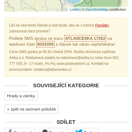
Leaflet
| ©
OpenStreetMap
contributors
Líbí se vám tento článek a rádi byste, aby se v rubrice
Památky
zobrazoval mezi prvními?
Pošlete SMS zprávu ve tvaru
ATLASCESKA 17262
na
telefonní číslo
9033350
a článek tak nikdo nepřehlédne!
Cena SMS zprávy je 50 Kč včetně DPH. Službu technicky zajišťuje
Airtoy a.s. Reklamace plateb na reklamace@airtoy.cz nebo lince 602
777 555, 9 - 17 hodin, Po-Pá, www.platmobilem.cz. Kontakt na
provozovatele: redakce@atlasceska.cz
SOUVISEJÍCÍ KATEGORIE
Hrady a zámky
« zpět na seznam položek
SDÍLET