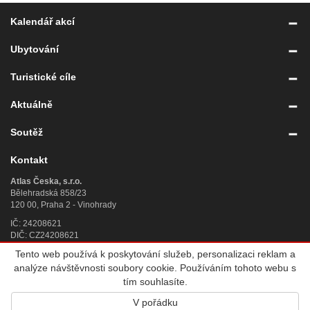
Kalendář akcí
Ubytování
Turistické cíle
Aktuálně
Soutěž
Kontakt
Atlas Česka, s.r.o.
Bělehradská 858/23
120 00, Praha 2 - Vinohrady
IČ: 24208621
DIČ: CZ24208621
Tento web používá k poskytování služeb, personalizaci reklam a
Úplný kontakt
»
analýze návštěvnosti soubory cookie. Používáním tohoto webu s
© 2007 - 2026
Atlas Česka, s.r.o.
, IČ 242 08 621, se sídlem Praha 2,
tím souhlasíte.
Bělehradská 858/23, PSČ 120 00, sp. zn. C 188784 vedená u Městského
V pořádku
soudu v Praze. Všechna práva vyhrazena. Vyrobila a provozuje
Altermedia
.