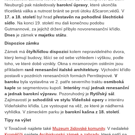
Neuburgů pak následovaly
barokní úpravy
, které ukončila
třicetiletá válka a nutnost bránit se proti útoku &Scaron;védů. V
17. a 18. století
byl hrad
přestavěn na pohodlné šlechtické
sídlo
. Na konci 19. století mu dali konečnou podobu
Gutmannové, za jejichž držení přibylo novorenesanční křídlo.
Dnes
je zámek
v majetku státu
.
Dispozice zámku
Zámek má
čtyřkřídlou dispozici
kolem nepravidelného dvora,
který lemují budovy, lišící se od sebe vzhledem i výškou, podle
toho, ve které době vznikly. Okna s mramorovým ostěním jsou
příkladem
raně renesanční italské architektury
. Východní křídlo
postavili v pozdních renesančních formách Pernštejnové.
V
baroku
byla vystavěna ve 2. patře severního traktu
osmiboká
kaple
se segmentovou kupolí.
Interiéry
mají
jednak renesanční
a jednak barokní výpravu
. Pozoruhodný je
Rytířský sál
.
Zajímavostí je
schodiště ve stylu Vídeňské opery
v interiéru
Vídeňského křídla. Lze vystoupat na věž, ze které je nádherná
vyhlídka. V zámeckém parku je
barokní kašna z 18. století
.
Tipy na výlet
V Tovačově najdete také
Muzeum židovské komunity
. V nedaleké
Kroměříži
najdete
Arcibiskupský zámek a zahrady
, které patří na