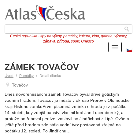
Česká republika - tipy na výlety, památky, kultura, kina, galerie, výstavy,
zábava, příroda, sport, Unesco
Menu
Če
ve
ZÁMEK TOVAČOV
Úvod
Památky
Detail článku
Tovačov
Dnes novorenesanční zámek Tovačov býval dříve gotickým
vodním hradem. Tovačov je město v okrese Přerov v Olomoucké
kraji.Historie zámkuPrvní písemná zmínka o hradu je z počátku
14. století, kdy zdejší panství vlastnil král Jan Lucemburský, a
protože potřeboval peníze, zastavil ho Jindřichovi z Lipé. Ovšem
ještě před hradem zde stála vodní tvrz postavená zřejmě na
počátku 12. století. Po Jindřichu…