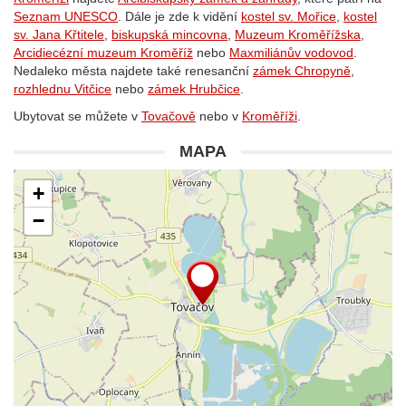
Seznam UNESCO
. Dále je zde k vidění
kostel sv. Mořice
,
kostel
sv. Jana Křtitele
,
biskupská mincovna
,
Muzeum Kroměřížska
,
Arcidiecézní muzeum Kroměříž
nebo
Maxmiliánův vodovod
.
Nedaleko města najdete také renesanční
zámek Chropyně
,
rozhlednu Vitčice
nebo
zámek Hrubčice
.
Ubytovat se můžete v
Tovačově
nebo v
Kroměříži
.
MAPA
+
−