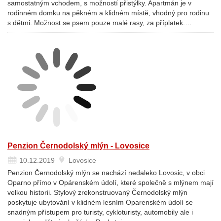
samostatným vchodem, s možností přistýlky. Apartmán je v
rodinném domku na pěkném a klidném místě, vhodný pro rodinu
s dětmi. Možnost se psem pouze malé rasy, za příplatek.…
Penzion Černodolský mlýn - Lovosice
10.12.2019
Lovosice
Penzion Černodolský mlýn se nachází nedaleko Lovosic, v obci
Oparno přímo v Opárenském údolí, které společně s mlýnem mají
velkou historii. Stylový zrekonstruovaný Černodolský mlýn
poskytuje ubytování v klidném lesním Oparenském údolí se
snadným přístupem pro turisty, cykloturisty, automobily ale i