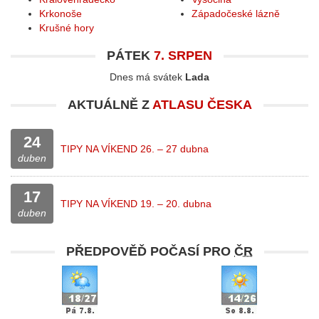
Krkonoše
Západočeské lázně
Krušné hory
PÁTEK
7. SRPEN
Dnes má svátek
Lada
AKTUÁLNĚ Z
ATLASU ČESKA
24
TIPY NA VÍKEND 26. – 27 dubna
duben
17
TIPY NA VÍKEND 19. – 20. dubna
duben
PŘEDPOVĚĎ POČASÍ PRO
ČR