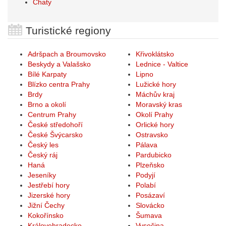
Chaty
Turistické regiony
Adršpach a Broumovsko
Křivoklátsko
Beskydy a Valašsko
Lednice - Valtice
Bílé Karpaty
Lipno
Blízko centra Prahy
Lužické hory
Brdy
Máchův kraj
Brno a okolí
Moravský kras
Centrum Prahy
Okolí Prahy
České středohoří
Orlické hory
České Švýcarsko
Ostravsko
Český les
Pálava
Český ráj
Pardubicko
Haná
Plzeňsko
Jeseníky
Podyjí
Jestřebí hory
Polabí
Jizerské hory
Posázaví
Jižní Čechy
Slovácko
Kokořínsko
Šumava
Královehradecko
Vysočina