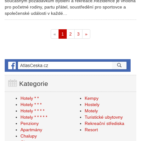
současným požadavkům bydlení a rekreace.Rezidence je vhodná
pro početné rodiny, partu přátel, soustředění pro sportovce a
společenské události v každé…
«
1
2
3
»
Kategorie
Hotely * *
Kempy
Hotely * * *
Hostely
Hotely * * * *
Motely
Hotely * * * * *
Turistické ubytovny
Penziony
Rekreační střediska
Apartmány
Resort
Chalupy