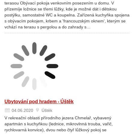
terasou Obývací pokoja venkovním posezením u domu. V
přízemíje ložnice se třemi lůžky, kde je možné dát i dětskou
postýlku, samostatné WC a koupelna. Zařízená kuchyňka spojena
s obývacím pokojem, krbem a 'francouzským oknem', kterým se
vchází na terasu s pergolou a do zahrady s…
Ubytování pod hradem - Úštěk
04.06.2020
Úštěk
V rekreační oblasti přírodního jezera Chmelař, vybavený
apartmán s kuchyňkou (lednice, mikrovlnná trouba, vařič,
rychlovarná konvice), dvou nebo čtyř lůžkový pokoj se