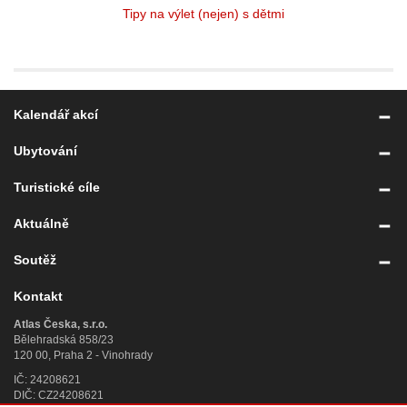
Tipy na výlet (nejen) s dětmi
Kalendář akcí
Ubytování
Turistické cíle
Aktuálně
Soutěž
Kontakt
Atlas Česka, s.r.o.
Bělehradská 858/23
120 00, Praha 2 - Vinohrady
IČ: 24208621
DIČ: CZ24208621