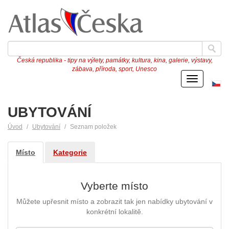
Česká republika - tipy na výlety, památky, kultura, kina, galerie, výstavy,
zábava, příroda, sport, Unesco
Menu
Če
ve
UBYTOVÁNÍ
Úvod
Ubytování
Seznam položek
Místo
Kategorie
Vyberte místo
Můžete upřesnit místo a zobrazit tak jen nabídky ubytování v
konkrétní lokalitě.