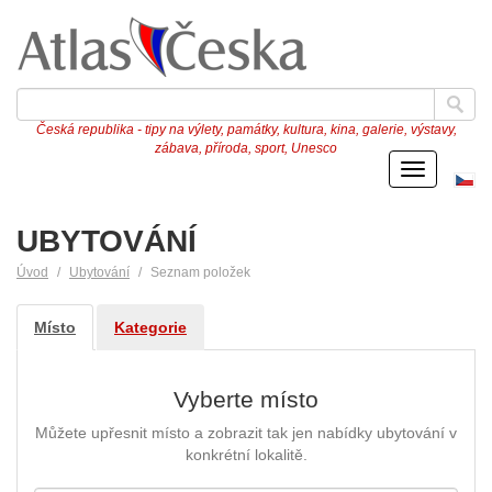
Česká republika - tipy na výlety, památky, kultura, kina, galerie, výstavy,
zábava, příroda, sport, Unesco
Menu
Če
ve
UBYTOVÁNÍ
Úvod
Ubytování
Seznam položek
Místo
Kategorie
Vyberte místo
Můžete upřesnit místo a zobrazit tak jen nabídky ubytování v
konkrétní lokalitě.