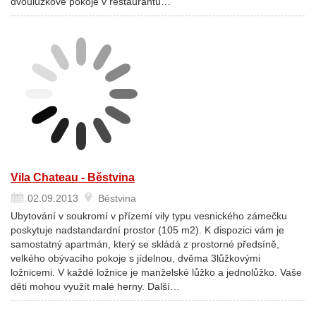
dvoulůžkové pokoje v restaurantu…
Vila Chateau - Běstvina
02.09.2013
Běstvina
Ubytování v soukromí v přízemí vily typu vesnického zámečku
poskytuje nadstandardní prostor (105 m2). K dispozici vám je
samostatný apartmán, který se skládá z prostorné předsíně,
velkého obývacího pokoje s jídelnou, dvěma 3lůžkovými
ložnicemi. V každé ložnice je manželské lůžko a jednolůžko. Vaše
děti mohou využít malé herny. Další…