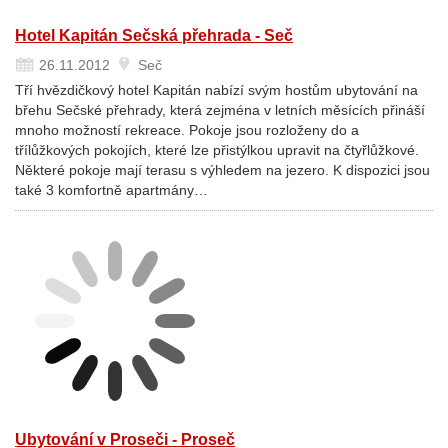
Hotel Kapitán Sečská přehrada - Seč
26.11.2012
Seč
Tří hvězdičkový hotel Kapitán nabízí svým hostům ubytování na
břehu Sečské přehrady, která zejména v letních měsících přináší
mnoho možností rekreace. Pokoje jsou rozloženy do a
třílůžkových pokojích, které lze přistýlkou upravit na čtyřlůžkové.
Některé pokoje mají terasu s výhledem na jezero. K dispozici jsou
také 3 komfortně apartmány…
Ubytování v Proseči - Proseč