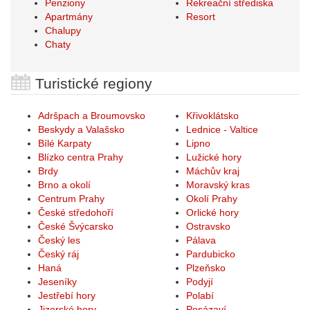
Penziony
Rekreační střediska
Apartmány
Resort
Chalupy
Chaty
Turistické regiony
Adršpach a Broumovsko
Křivoklátsko
Beskydy a Valašsko
Lednice - Valtice
Bílé Karpaty
Lipno
Blízko centra Prahy
Lužické hory
Brdy
Máchův kraj
Brno a okolí
Moravský kras
Centrum Prahy
Okolí Prahy
České středohoří
Orlické hory
České Švýcarsko
Ostravsko
Český les
Pálava
Český ráj
Pardubicko
Haná
Plzeňsko
Jeseníky
Podyjí
Jestřebí hory
Polabí
Jizerské hory
Posázaví