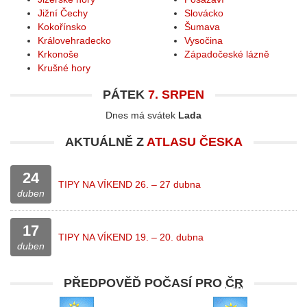
Jižní Čechy
Slovácko
Kokořínsko
Šumava
Královehradecko
Vysočina
Krkonoše
Západočeské lázně
Krušné hory
PÁTEK
7. SRPEN
Dnes má svátek
Lada
AKTUÁLNĚ Z
ATLASU ČESKA
24
TIPY NA VÍKEND 26. – 27 dubna
duben
17
TIPY NA VÍKEND 19. – 20. dubna
duben
PŘEDPOVĚĎ POČASÍ PRO
ČR