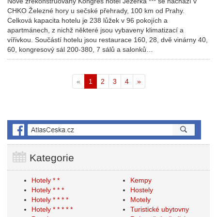
Nově zrekonstruovaný Kongres hotel Jezerka *** se nachází v
CHKO Železné hory u sečské přehrady, 100 km od Prahy.
Celková kapacita hotelu je 238 lůžek v 96 pokojích a
apartmánech, z nichž některé jsou vybaveny klimatizací a
vířivkou. Součástí hotelu jsou restaurace 160, 28, dvě vinárny 40,
60, kongresový sál 200-380, 7 sálů a salonků…
«
1
2
3
4
»
Kategorie
Hotely * *
Kempy
Hotely * * *
Hostely
Hotely * * * *
Motely
Hotely * * * * *
Turistické ubytovny