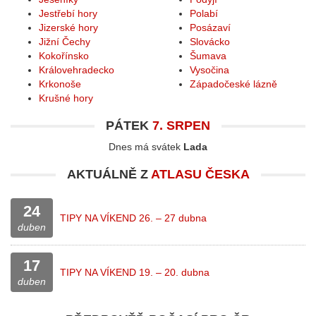
Jestřebí hory
Polabí
Jizerské hory
Posázaví
Jižní Čechy
Slovácko
Kokořínsko
Šumava
Královehradecko
Vysočina
Krkonoše
Západočeské lázně
Krušné hory
PÁTEK
7. SRPEN
Dnes má svátek
Lada
AKTUÁLNĚ Z
ATLASU ČESKA
24
TIPY NA VÍKEND 26. – 27 dubna
duben
17
TIPY NA VÍKEND 19. – 20. dubna
duben