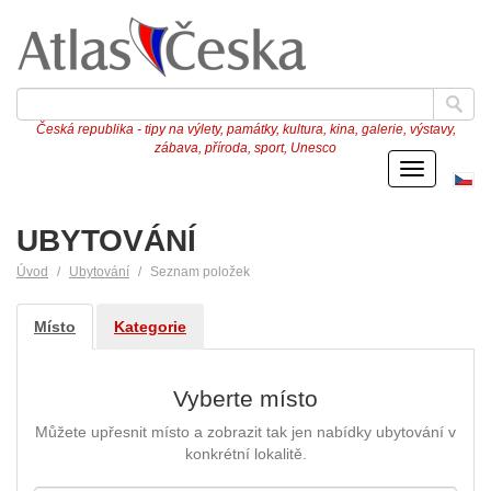
Česká republika - tipy na výlety, památky, kultura, kina, galerie, výstavy,
zábava, příroda, sport, Unesco
Menu
Če
ve
UBYTOVÁNÍ
Úvod
Ubytování
Seznam položek
Místo
Kategorie
Vyberte místo
Můžete upřesnit místo a zobrazit tak jen nabídky ubytování v
konkrétní lokalitě.