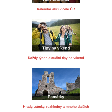
Kalendář akcí v celé ČR
Tipy na víkend
Každý týden aktuální tipy na víkend
Památky
Hrady, zámky, rozhledny a mnoho dalších