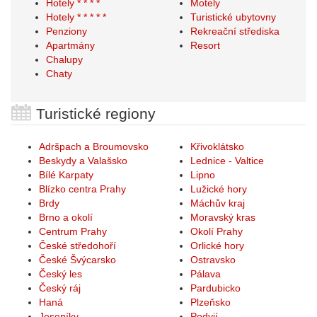
Hotely * * * *
Motely
Hotely * * * * *
Turistické ubytovny
Penziony
Rekreační střediska
Apartmány
Resort
Chalupy
Chaty
Turistické regiony
Adršpach a Broumovsko
Křivoklátsko
Beskydy a Valašsko
Lednice - Valtice
Bílé Karpaty
Lipno
Blízko centra Prahy
Lužické hory
Brdy
Máchův kraj
Brno a okolí
Moravský kras
Centrum Prahy
Okolí Prahy
České středohoří
Orlické hory
České Švýcarsko
Ostravsko
Český les
Pálava
Český ráj
Pardubicko
Haná
Plzeňsko
Jeseníky
Podyjí