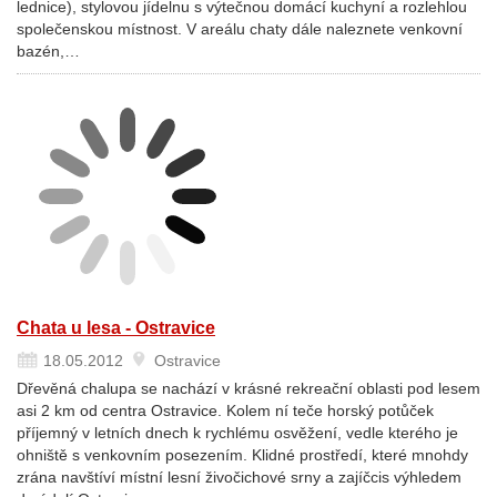
lednice), stylovou jídelnu s výtečnou domácí kuchyní a rozlehlou
společenskou místnost. V areálu chaty dále naleznete venkovní
bazén,…
Chata u lesa - Ostravice
18.05.2012
Ostravice
Dřevěná chalupa se nachází v krásné rekreační oblasti pod lesem
asi 2 km od centra Ostravice. Kolem ní teče horský potůček
příjemný v letních dnech k rychlému osvěžení, vedle kterého je
ohniště s venkovním posezením. Klidné prostředí, které mnohdy
zrána navštíví místní lesní živočichové srny a zajíčcis výhledem