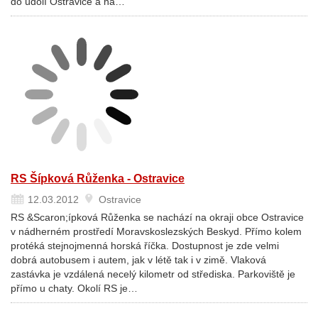
do údolí Ostravice a na…
RS Šípková Růženka - Ostravice
12.03.2012
Ostravice
RS &Scaron;ípková Růženka se nachází na okraji obce Ostravice
v nádherném prostředí Moravskoslezských Beskyd. Přímo kolem
protéká stejnojmenná horská říčka. Dostupnost je zde velmi
dobrá autobusem i autem, jak v létě tak i v zimě. Vlaková
zastávka je vzdálená necelý kilometr od střediska. Parkoviště je
přímo u chaty. Okolí RS je…